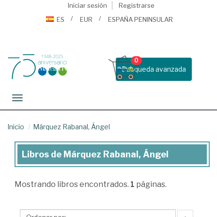
Iniciar sesión
Registrarse
ES
EUR
ESPAÑA PENINSULAR
0
Busqueda avanzada
Toggle navigation
Inicio
Márquez Rabanal, Ángel
Libros de Márquez Rabanal, Ángel
Libros
de
Mostrando
libros encontrados.
1
páginas.
Márquez
Rabanal,