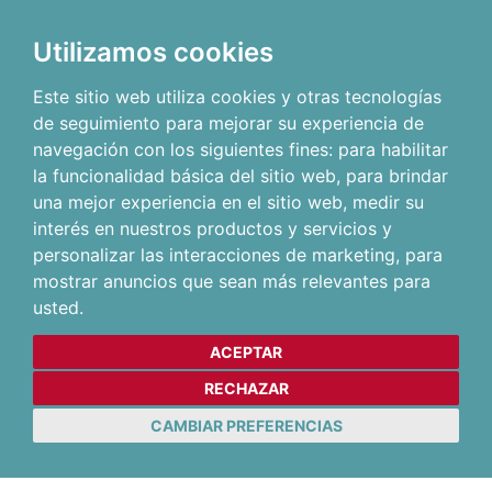
Utilizamos cookies
Este sitio web utiliza cookies y otras tecnologías
de seguimiento para mejorar su experiencia de
navegación con los siguientes fines:
para habilitar
la funcionalidad básica del sitio web
,
para brindar
una mejor experiencia en el sitio web
,
medir su
interés en nuestros productos y servicios y
personalizar las interacciones de marketing
,
para
mostrar anuncios que sean más relevantes para
usted
.
ACEPTAR
RECHAZAR
CAMBIAR PREFERENCIAS