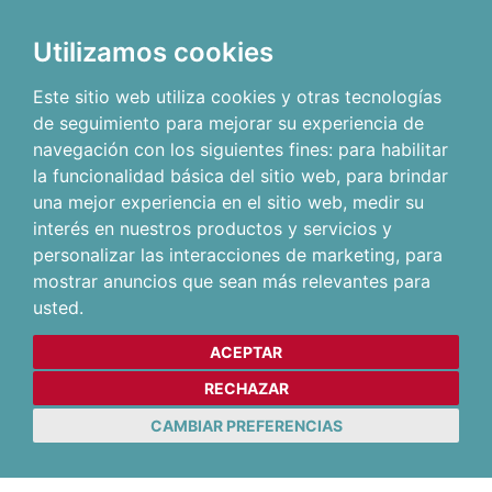
Utilizamos cookies
Este sitio web utiliza cookies y otras tecnologías
de seguimiento para mejorar su experiencia de
navegación con los siguientes fines:
para habilitar
la funcionalidad básica del sitio web
,
para brindar
una mejor experiencia en el sitio web
,
medir su
interés en nuestros productos y servicios y
personalizar las interacciones de marketing
,
para
mostrar anuncios que sean más relevantes para
usted
.
ACEPTAR
RECHAZAR
CAMBIAR PREFERENCIAS