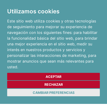
Utilizamos cookies
Este sitio web utiliza cookies y otras tecnologías
de seguimiento para mejorar su experiencia de
navegación con los siguientes fines:
para habilitar
la funcionalidad básica del sitio web
,
para brindar
una mejor experiencia en el sitio web
,
medir su
interés en nuestros productos y servicios y
personalizar las interacciones de marketing
,
para
mostrar anuncios que sean más relevantes para
usted
.
ACEPTAR
RECHAZAR
CAMBIAR PREFERENCIAS