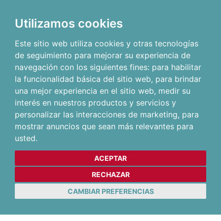
Utilizamos cookies
Este sitio web utiliza cookies y otras tecnologías
de seguimiento para mejorar su experiencia de
navegación con los siguientes fines:
para habilitar
la funcionalidad básica del sitio web
,
para brindar
una mejor experiencia en el sitio web
,
medir su
interés en nuestros productos y servicios y
personalizar las interacciones de marketing
,
para
mostrar anuncios que sean más relevantes para
usted
.
ACEPTAR
RECHAZAR
CAMBIAR PREFERENCIAS