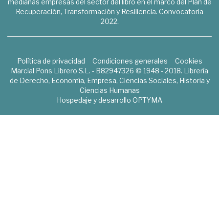
medianas empresas del sector del libro en el marco del Plan de
Recuperación, Transformación y Resiliencia. Convocatoria
2022.
Política de privacidad
Condiciones generales
Cookies
Marcial Pons Librero S.L. - B82947326 © 1948 - 2018. Librería
de Derecho, Economía, Empresa, Ciencias Sociales, Historia y
Ciencias Humanas
Hospedaje y desarrollo
OPTYMA