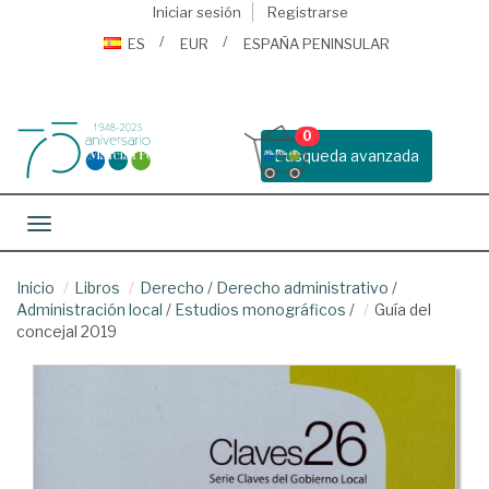
Iniciar sesión
Registrarse
ES
EUR
ESPAÑA PENINSULAR
0
Busqueda avanzada
Toggle navigation
Inicio
Libros
Derecho
/
Derecho administrativo
/
Administración local
/
Estudios monográficos
/
Guía del
concejal 2019