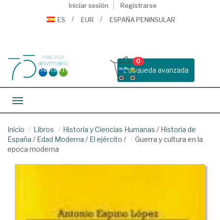
Iniciar sesión
Registrarse
ES
EUR
ESPAÑA PENINSULAR
0
Busqueda avanzada
Toggle navigation
Inicio
Libros
Historia y Ciencias Humanas
/
Historia de
España
/
Edad Moderna
/
El ejército
/
Guerra y cultura en la
epoca moderna