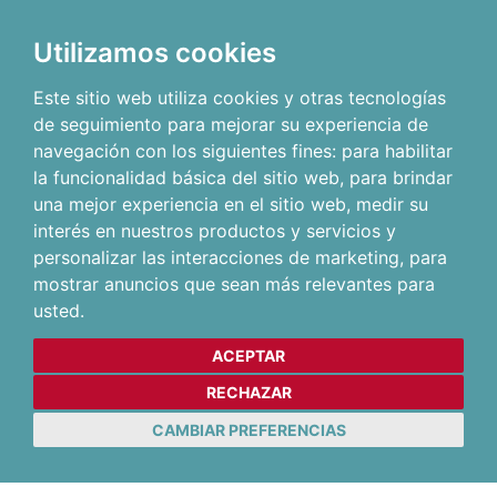
Utilizamos cookies
Este sitio web utiliza cookies y otras tecnologías
de seguimiento para mejorar su experiencia de
navegación con los siguientes fines:
para habilitar
la funcionalidad básica del sitio web
,
para brindar
una mejor experiencia en el sitio web
,
medir su
interés en nuestros productos y servicios y
personalizar las interacciones de marketing
,
para
mostrar anuncios que sean más relevantes para
usted
.
ACEPTAR
RECHAZAR
CAMBIAR PREFERENCIAS