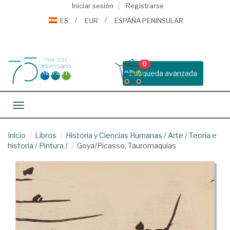
Iniciar sesión
Registrarse
ES
EUR
ESPAÑA PENINSULAR
0
Busqueda avanzada
Toggle navigation
Inicio
Libros
Historia y Ciencias Humanas
/
Arte
/
Teoría e
historia
/
Pintura
/
Goya/Picasso. Tauromaquias