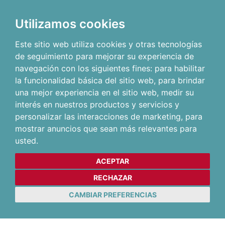
Utilizamos cookies
Este sitio web utiliza cookies y otras tecnologías
de seguimiento para mejorar su experiencia de
navegación con los siguientes fines:
para habilitar
la funcionalidad básica del sitio web
,
para brindar
una mejor experiencia en el sitio web
,
medir su
interés en nuestros productos y servicios y
personalizar las interacciones de marketing
,
para
mostrar anuncios que sean más relevantes para
usted
.
ACEPTAR
RECHAZAR
CAMBIAR PREFERENCIAS