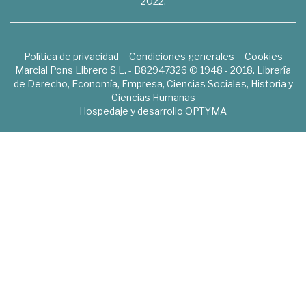
2022.
Política de privacidad
Condiciones generales
Cookies
Marcial Pons Librero S.L. - B82947326 © 1948 - 2018. Librería
de Derecho, Economía, Empresa, Ciencias Sociales, Historia y
Ciencias Humanas
Hospedaje y desarrollo
OPTYMA