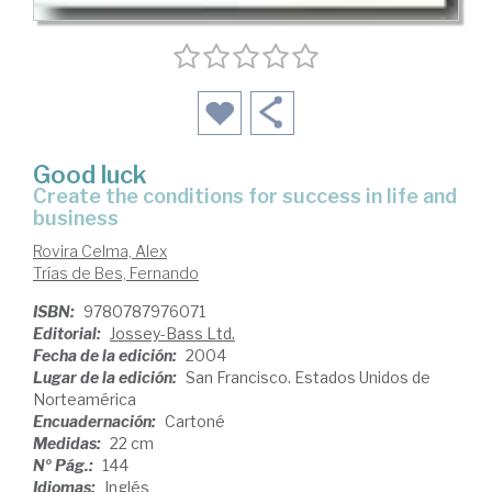
Good luck
create the conditions for success in life and
business
Rovira Celma, Alex
Trías de Bes, Fernando
ISBN:
9780787976071
Editorial:
Jossey-Bass Ltd.
Fecha de la edición:
2004
Lugar de la edición:
San Francisco. Estados Unidos de
Norteamérica
Encuadernación:
Cartoné
Medidas:
22 cm
Nº Pág.:
144
Idiomas:
Inglés