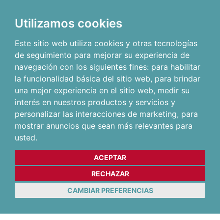
Utilizamos cookies
Este sitio web utiliza cookies y otras tecnologías
de seguimiento para mejorar su experiencia de
navegación con los siguientes fines:
para habilitar
la funcionalidad básica del sitio web
,
para brindar
una mejor experiencia en el sitio web
,
medir su
interés en nuestros productos y servicios y
personalizar las interacciones de marketing
,
para
mostrar anuncios que sean más relevantes para
usted
.
ACEPTAR
RECHAZAR
CAMBIAR PREFERENCIAS