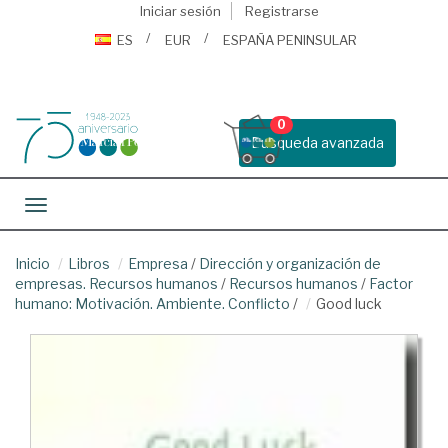
Iniciar sesión
Registrarse
ES
EUR
ESPAÑA PENINSULAR
0
Busqueda avanzada
Toggle navigation
Inicio
Libros
Empresa
/
Dirección y organización de
empresas. Recursos humanos
/
Recursos humanos
/
Factor
humano: Motivación. Ambiente. Conflicto
/
Good luck