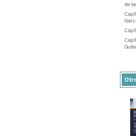
de l
Capí
Garc
Capít
Capí
Guil
Otro