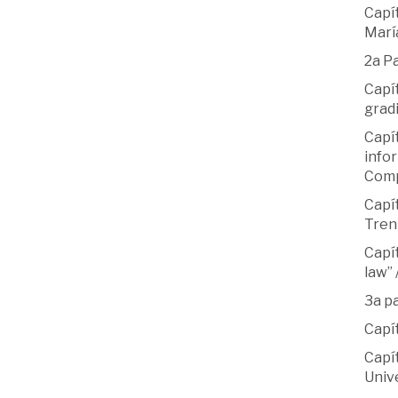
Capít
Marí
2a Pa
Capít
gradi
Capít
info
Comp
Capít
Tren
Capít
law”
3a pa
Capí
Capít
Univ