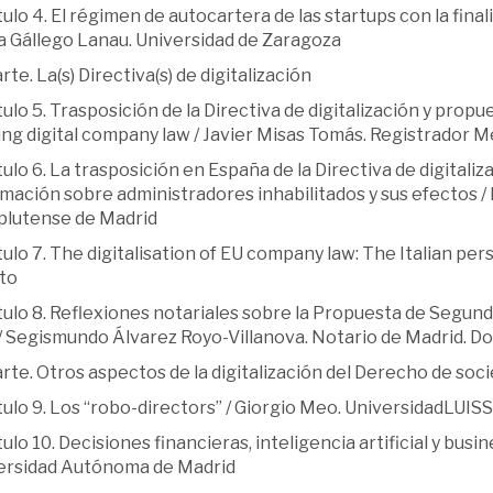
ulo 4. El régimen de autocartera de las startups con la final
a Gállego Lanau. Universidad de Zaragoza
rte. La(s) Directiva(s) de digitalización
ulo 5. Trasposición de la Directiva de digitalización y propues
ng digital company law / Javier Misas Tomás. Registrador Me
ulo 6. La trasposición en España de la Directiva de digitaliza
rmación sobre administradores inhabilitados y sus efectos 
lutense de Madrid
ulo 7. The digitalisation of EU company law: The Italian per
to
ulo 8. Reflexiones notariales sobre la Propuesta de Segund
 / Segismundo Álvarez Royo-Villanova. Notario de Madrid. D
rte. Otros aspectos de la digitalización del Derecho de soc
tulo 9. Los “robo-directors” / Giorgio Meo. UniversidadLUIS
ulo 10. Decisiones financieras, inteligencia artificial y bus
ersidad Autónoma de Madrid