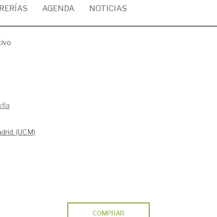
BRERÍAS
AGENDA
NOTICIAS
tivo
fía
drid. (UCM)
COMPRAR