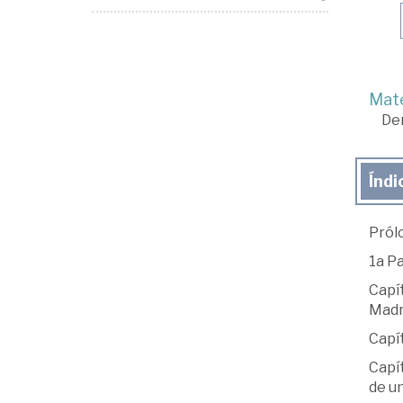
Mate
De
Índi
Pról
1a P
Capít
Madr
Capít
Capít
de u