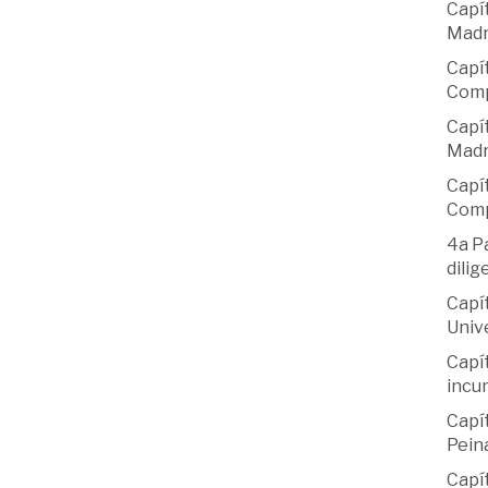
Capí
Madr
Capít
Comp
Capít
Madr
Capít
Comp
4a Pa
dilig
Capít
Univ
Capít
incu
Capít
Pein
Capít