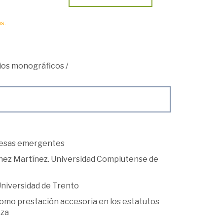
s.
ios monográficos
/
presas emergentes
tínez Martínez. Universidad Complutense de
 Universidad de Trento
 como prestación accesoria en los estatutos
oza