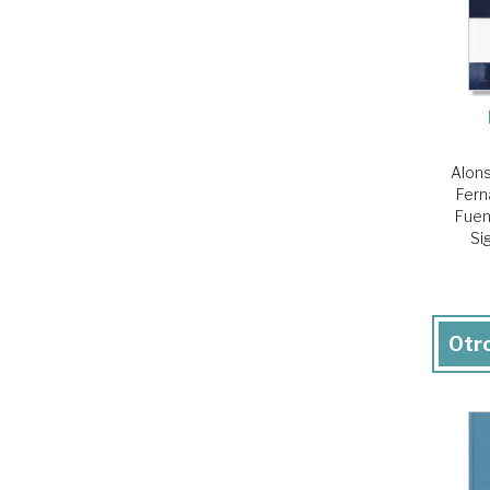
Alon
Fern
Fuen
Si
Otro