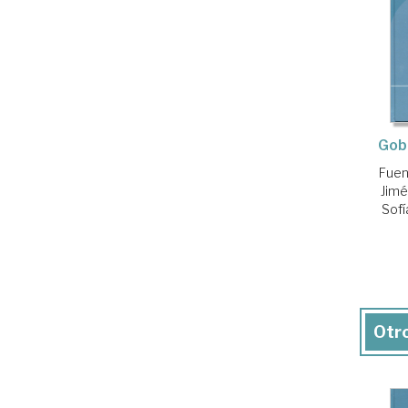
Gob
Fuen
Jimé
Sofí
Otro