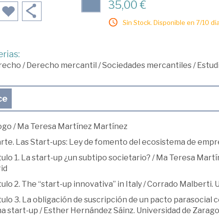
35,00 €
Sin Stock. Disponible en 7/10 día
rias:
recho
/
Derecho mercantil
/
Sociedades mercantiles
/
Estud
ce
ogo / Ma Teresa Martínez Martínez
arte. Las Start-ups: Ley de fomento del ecosistema de em
ulo 1. La start-up ¿un subtipo societario? / Ma Teresa Mar
id
ulo 2. The “start-up innovativa” in Italy / Corrado Malberti.
ulo 3. La obligación de suscripción de un pacto parasocial
na start-up / Esther Hernández Sáinz. Universidad de Zarag