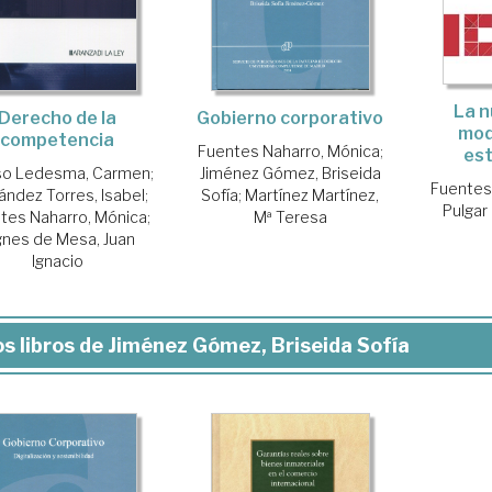
La n
Gobierno corporativo
Derecho de la
mod
competencia
Fuentes Naharro, Mónica
;
est
Jiménez Gómez, Briseida
so Ledesma, Carmen
;
Fuentes
Sofía
;
Martínez Martínez,
ández Torres, Isabel
;
Pulgar
Mª Teresa
tes Naharro, Mónica
;
gnes de Mesa, Juan
Ignacio
s libros de Jiménez Gómez, Briseida Sofía