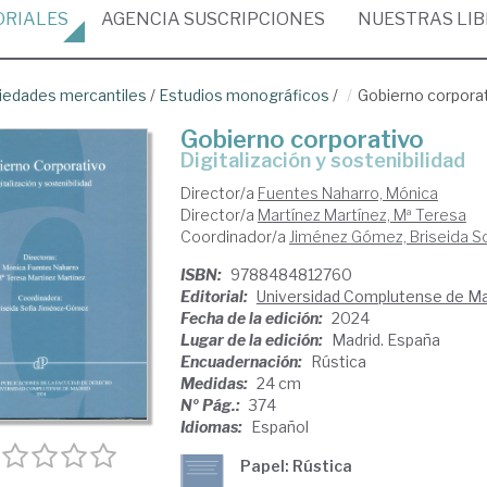
ORIALES
AGENCIA
SUSCRIPCIONES
NUESTRAS
LI
iedades mercantiles
/
Estudios monográficos
/
Gobierno corpora
Gobierno corporativo
digitalización y sostenibilidad
Director/a
Fuentes Naharro, Mónica
Director/a
Martínez Martínez, Mª Teresa
Coordinador/a
Jiménez Gómez, Briseida So
ISBN:
9788484812760
Editorial:
Universidad Complutense de Ma
Fecha de la edición:
2024
Lugar de la edición:
Madrid. España
Encuadernación:
Rústica
Medidas:
24 cm
Nº Pág.:
374
Idiomas:
Español
Papel: Rústica