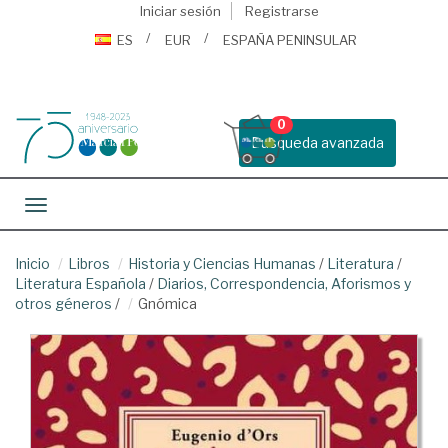
Iniciar sesión
Registrarse
ES
EUR
ESPAÑA PENINSULAR
0
Busqueda avanzada
Toggle navigation
Inicio
Libros
Historia y Ciencias Humanas
/
Literatura
/
Literatura Española
/
Diarios, Correspondencia, Aforismos y
otros géneros
/
Gnómica