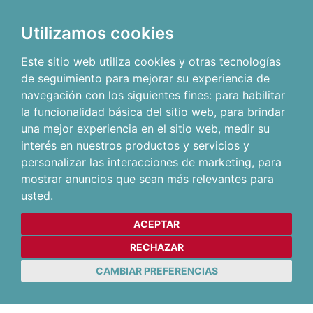
Utilizamos cookies
Este sitio web utiliza cookies y otras tecnologías
de seguimiento para mejorar su experiencia de
navegación con los siguientes fines:
para habilitar
la funcionalidad básica del sitio web
,
para brindar
una mejor experiencia en el sitio web
,
medir su
interés en nuestros productos y servicios y
personalizar las interacciones de marketing
,
para
mostrar anuncios que sean más relevantes para
usted
.
ACEPTAR
RECHAZAR
CAMBIAR PREFERENCIAS