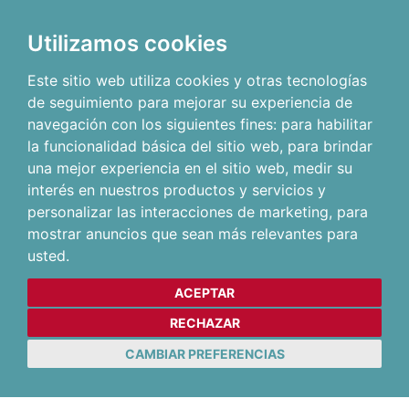
Utilizamos cookies
Este sitio web utiliza cookies y otras tecnologías
de seguimiento para mejorar su experiencia de
navegación con los siguientes fines:
para habilitar
la funcionalidad básica del sitio web
,
para brindar
una mejor experiencia en el sitio web
,
medir su
interés en nuestros productos y servicios y
personalizar las interacciones de marketing
,
para
mostrar anuncios que sean más relevantes para
usted
.
ACEPTAR
RECHAZAR
CAMBIAR PREFERENCIAS