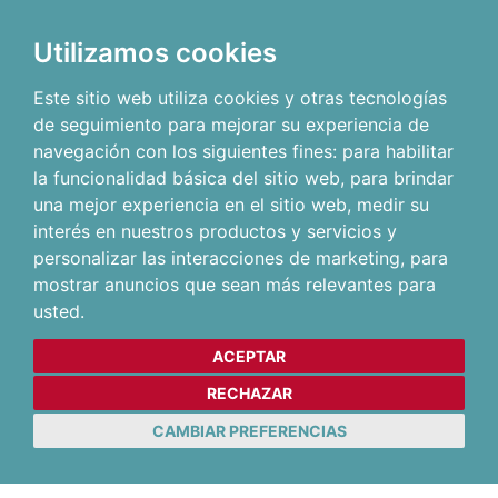
Utilizamos cookies
Este sitio web utiliza cookies y otras tecnologías
de seguimiento para mejorar su experiencia de
navegación con los siguientes fines:
para habilitar
la funcionalidad básica del sitio web
,
para brindar
una mejor experiencia en el sitio web
,
medir su
interés en nuestros productos y servicios y
personalizar las interacciones de marketing
,
para
mostrar anuncios que sean más relevantes para
usted
.
ACEPTAR
RECHAZAR
CAMBIAR PREFERENCIAS