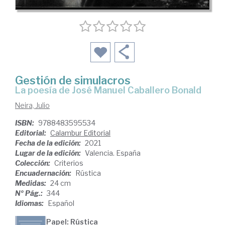
Gestión de simulacros
la poesía de José Manuel Caballero Bonald
Neira, Julio
ISBN:
9788483595534
Editorial:
Calambur Editorial
Fecha de la edición:
2021
Lugar de la edición:
Valencia. España
Colección:
Criterios
Encuadernación:
Rústica
Medidas:
24 cm
Nº Pág.:
344
Idiomas:
Español
Papel: Rústica