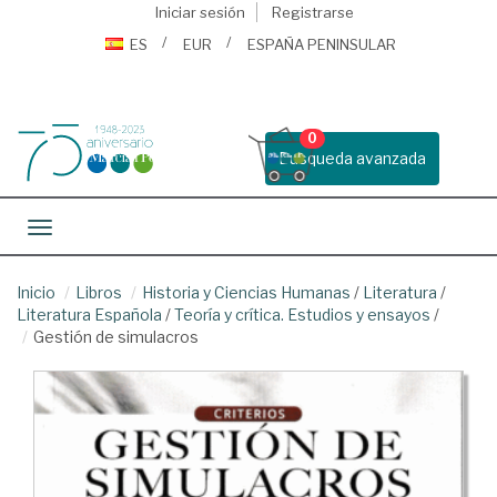
Iniciar sesión
Registrarse
ES
EUR
ESPAÑA PENINSULAR
0
Busqueda avanzada
Toggle navigation
Inicio
Libros
Historia y Ciencias Humanas
/
Literatura
/
Literatura Española
/
Teoría y crítica. Estudios y ensayos
/
Gestión de simulacros