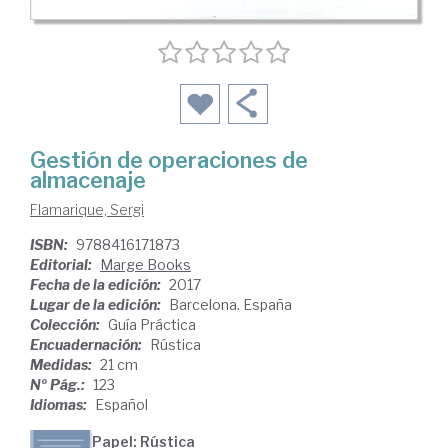
Gestión de operaciones de
almacenaje
Flamarique, Sergi
ISBN:
9788416171873
Editorial:
Marge Books
Fecha de la edición:
2017
Lugar de la edición:
Barcelona. España
Colección:
Guía Práctica
Encuadernación:
Rústica
Medidas:
21 cm
Nº Pág.:
123
Idiomas:
Español
Papel: Rústica