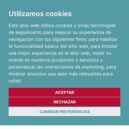
Utilizamos cookies
Este sitio web utiliza cookies y otras tecnologías
de seguimiento para mejorar su experiencia de
navegación con los siguientes fines:
para habilitar
la funcionalidad básica del sitio web
,
para brindar
una mejor experiencia en el sitio web
,
medir su
interés en nuestros productos y servicios y
personalizar las interacciones de marketing
,
para
mostrar anuncios que sean más relevantes para
usted
.
ACEPTAR
RECHAZAR
CAMBIAR PREFERENCIAS