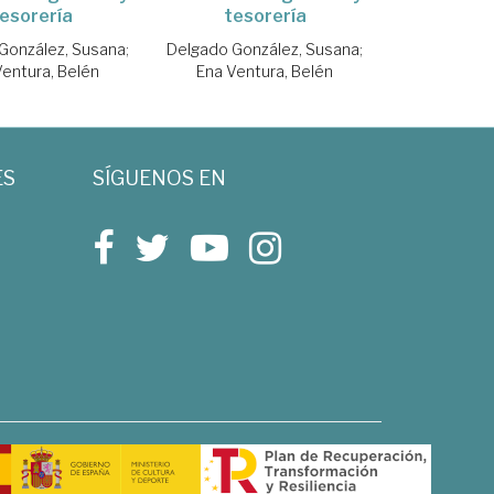
esorería
tesorería
González, Susana
;
Delgado González, Susana
;
Ventura, Belén
Ena Ventura, Belén
ES
SÍGUENOS EN