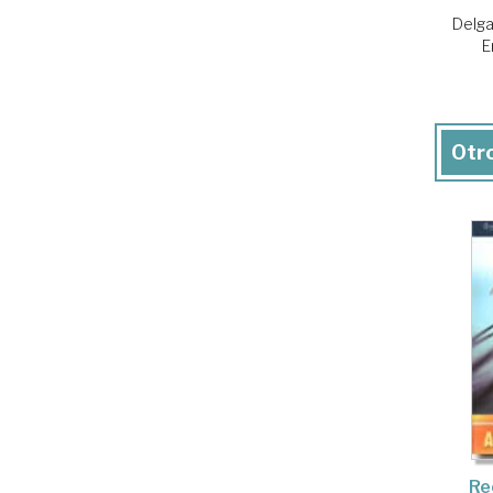
Delga
E
Otro
Re