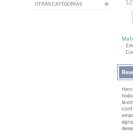
OTRAS CATEGORÍAS
Mate
Em
Co
Res
Herr
todos
la em
contr
empre
agrup
desar