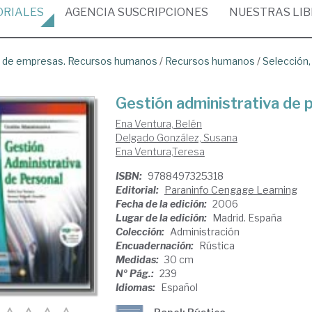
ORIALES
AGENCIA
SUSCRIPCIONES
NUESTRAS
LI
ón de empresas. Recursos humanos
/
Recursos humanos
/
Selección,
Gestión administrativa de 
Ena Ventura, Belén
Delgado González, Susana
Ena Ventura,Teresa
ISBN:
9788497325318
Editorial:
Paraninfo Cengage Learning
Fecha de la edición:
2006
Lugar de la edición:
Madrid. España
Colección:
Administración
Encuadernación:
Rústica
Medidas:
30 cm
Nº Pág.:
239
Idiomas:
Español