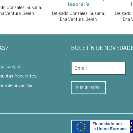
tesorería
t
do González, Susana
;
na Ventura, Belén
Delgado González, Susana
;
Delgado 
Ena Ventura, Belén
Ena 
AS?
BOLETÍN DE NOVEDAD
o comprar
guntas frecuentes
tica de privacidad
SUSCRIBIRSE