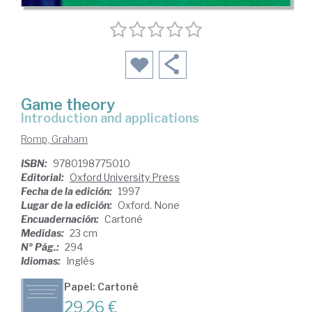
Game theory
introduction and applications
Romp, Graham
ISBN:
9780198775010
Editorial:
Oxford University Press
Fecha de la edición:
1997
Lugar de la edición:
Oxford. None
Encuadernación:
Cartoné
Medidas:
23 cm
Nº Pág.:
294
Idiomas:
Inglés
Papel: Cartoné
29,26 €