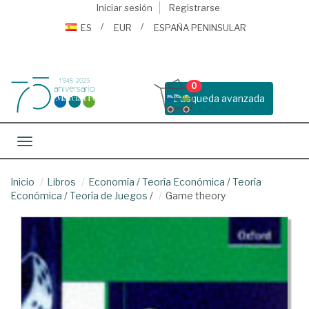
Iniciar sesión
Registrarse
ES
EUR
ESPAÑA PENINSULAR
0
Busqueda avanzada
Toggle navigation
Inicio
Libros
Economía
/
Teoría Económica
/
Teoría
Económica
/
Teoría de Juegos
/
Game theory