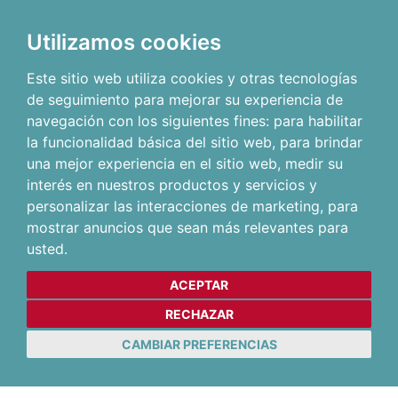
Utilizamos cookies
Este sitio web utiliza cookies y otras tecnologías
de seguimiento para mejorar su experiencia de
navegación con los siguientes fines:
para habilitar
la funcionalidad básica del sitio web
,
para brindar
una mejor experiencia en el sitio web
,
medir su
interés en nuestros productos y servicios y
personalizar las interacciones de marketing
,
para
mostrar anuncios que sean más relevantes para
usted
.
ACEPTAR
RECHAZAR
CAMBIAR PREFERENCIAS