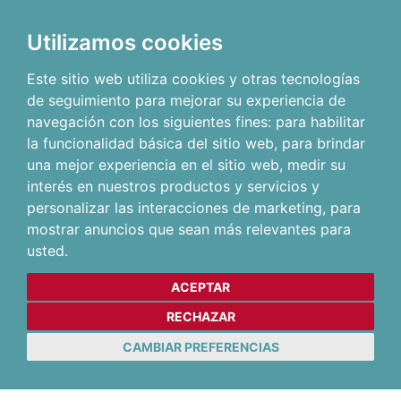
Utilizamos cookies
Este sitio web utiliza cookies y otras tecnologías
de seguimiento para mejorar su experiencia de
navegación con los siguientes fines:
para habilitar
la funcionalidad básica del sitio web
,
para brindar
una mejor experiencia en el sitio web
,
medir su
interés en nuestros productos y servicios y
personalizar las interacciones de marketing
,
para
mostrar anuncios que sean más relevantes para
usted
.
ACEPTAR
RECHAZAR
CAMBIAR PREFERENCIAS