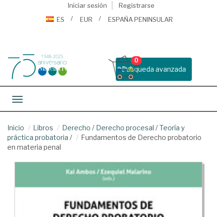
Iniciar sesión
Registrarse
ES
EUR
ESPAÑA PENINSULAR
0
Busqueda avanzada
Toggle navigation
Inicio
Libros
Derecho
/
Derecho procesal
/
Teoría y
práctica probatoria
/
Fundamentos de Derecho probatorio
en materia penal