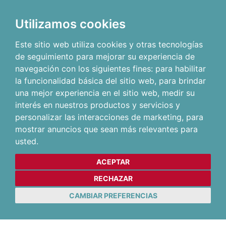
Utilizamos cookies
Este sitio web utiliza cookies y otras tecnologías
de seguimiento para mejorar su experiencia de
navegación con los siguientes fines:
para habilitar
la funcionalidad básica del sitio web
,
para brindar
una mejor experiencia en el sitio web
,
medir su
interés en nuestros productos y servicios y
personalizar las interacciones de marketing
,
para
mostrar anuncios que sean más relevantes para
usted
.
ACEPTAR
RECHAZAR
CAMBIAR PREFERENCIAS