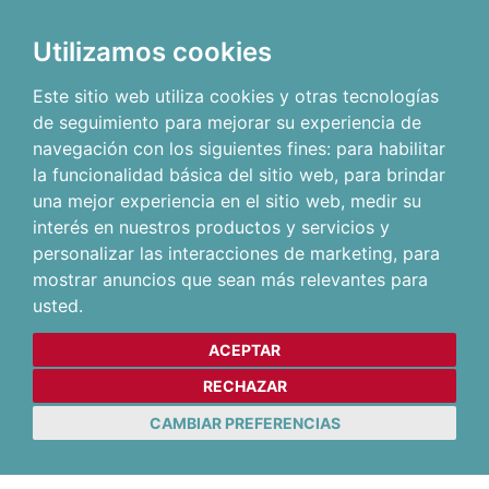
Utilizamos cookies
Este sitio web utiliza cookies y otras tecnologías
de seguimiento para mejorar su experiencia de
navegación con los siguientes fines:
para habilitar
la funcionalidad básica del sitio web
,
para brindar
una mejor experiencia en el sitio web
,
medir su
interés en nuestros productos y servicios y
personalizar las interacciones de marketing
,
para
mostrar anuncios que sean más relevantes para
usted
.
ACEPTAR
RECHAZAR
CAMBIAR PREFERENCIAS