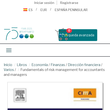
Iniciar sesión
Registrarse
ES
EUR
ESPAÑA PENINSULAR
0
Busqueda avanzada
Toggle navigation
Inicio
Libros
Economía
/
Finanzas
/
Dirección financiera
/
Varios
/
Fundamentals of risk management for accountants
and managers