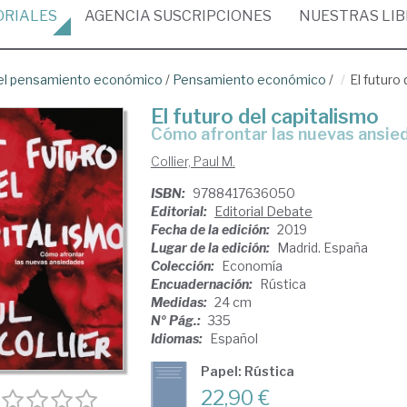
ORIALES
AGENCIA
SUSCRIPCIONES
NUESTRAS
LI
del pensamiento económico
/
Pensamiento económico
/
El futuro
El futuro del capitalismo
cómo afrontar las nuevas ansi
Collier, Paul M.
ISBN:
9788417636050
Editorial:
Editorial Debate
Fecha de la edición:
2019
Lugar de la edición:
Madrid. España
Colección:
Economía
Encuadernación:
Rústica
Medidas:
24 cm
Nº Pág.:
335
Idiomas:
Español
Papel: Rústica
22,90 €