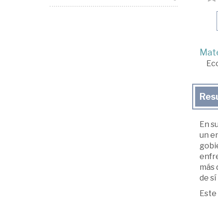
Mate
Ec
Res
En s
un en
gobie
enfre
más d
de sí
Este 