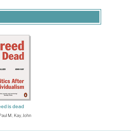
ed is dead
 Paul M.
;
Kay, John