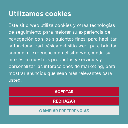
Utilizamos cookies
Este sitio web utiliza cookies y otras tecnologías
de seguimiento para mejorar su experiencia de
navegación con los siguientes fines:
para habilitar
la funcionalidad básica del sitio web
,
para brindar
una mejor experiencia en el sitio web
,
medir su
interés en nuestros productos y servicios y
personalizar las interacciones de marketing
,
para
mostrar anuncios que sean más relevantes para
usted
.
ACEPTAR
RECHAZAR
CAMBIAR PREFERENCIAS