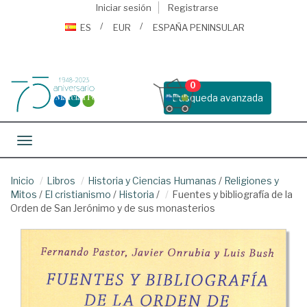
Iniciar sesión
Registrarse
ES
EUR
ESPAÑA PENINSULAR
0
Busqueda avanzada
Toggle navigation
Inicio
Libros
Historia y Ciencias Humanas
/
Religiones y
Mitos
/
El cristianismo
/
Historia
/
Fuentes y bibliografía de la
Orden de San Jerónimo y de sus monasterios