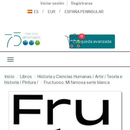
Iniciar sesión
Registrarse
ES
EUR
ESPAÑA PENINSULAR
0
Busqueda avanzada
Toggle navigation
Inicio
Libros
Historia y Ciencias Humanas
/
Arte
/
Teoría e
historia
/
Pintura
/
Fructuoso. Mi famosa serie blanca