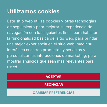
Utilizamos cookies
Este sitio web utiliza cookies y otras tecnologías
de seguimiento para mejorar su experiencia de
navegación con los siguientes fines:
para habilitar
la funcionalidad básica del sitio web
,
para brindar
una mejor experiencia en el sitio web
,
medir su
interés en nuestros productos y servicios y
personalizar las interacciones de marketing
,
para
mostrar anuncios que sean más relevantes para
usted
.
ACEPTAR
RECHAZAR
CAMBIAR PREFERENCIAS