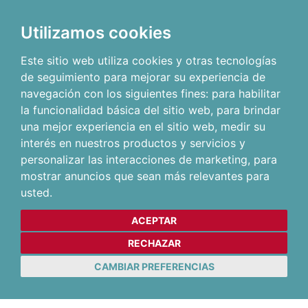
Utilizamos cookies
Este sitio web utiliza cookies y otras tecnologías
de seguimiento para mejorar su experiencia de
navegación con los siguientes fines:
para habilitar
la funcionalidad básica del sitio web
,
para brindar
una mejor experiencia en el sitio web
,
medir su
interés en nuestros productos y servicios y
personalizar las interacciones de marketing
,
para
mostrar anuncios que sean más relevantes para
usted
.
ACEPTAR
RECHAZAR
CAMBIAR PREFERENCIAS