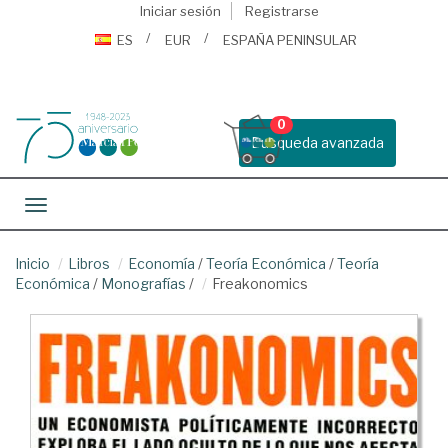
Iniciar sesión
Registrarse
ES
EUR
ESPAÑA PENINSULAR
0
Busqueda avanzada
Toggle navigation
Inicio
Libros
Economía
/
Teoría Económica
/
Teoría
Económica
/
Monografías
/
Freakonomics