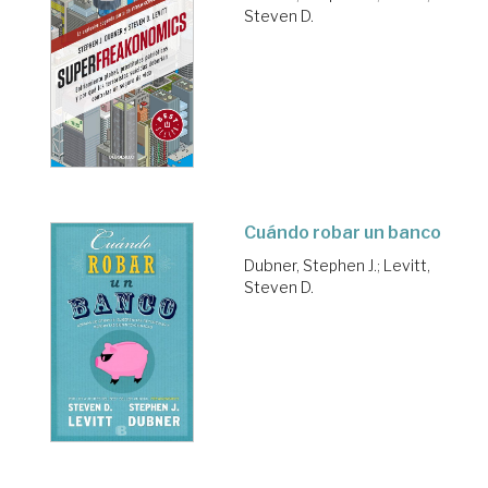
Steven D.
Cuándo robar un banco
Dubner, Stephen J.
;
Levitt,
Steven D.