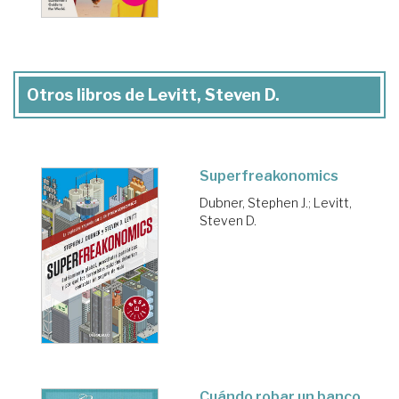
Otros libros de Levitt, Steven D.
Superfreakonomics
Dubner, Stephen J.
;
Levitt,
Steven D.
Cuándo robar un banco