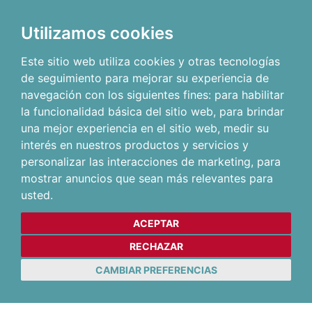
Utilizamos cookies
Este sitio web utiliza cookies y otras tecnologías
de seguimiento para mejorar su experiencia de
navegación con los siguientes fines:
para habilitar
la funcionalidad básica del sitio web
,
para brindar
una mejor experiencia en el sitio web
,
medir su
interés en nuestros productos y servicios y
personalizar las interacciones de marketing
,
para
mostrar anuncios que sean más relevantes para
usted
.
ACEPTAR
RECHAZAR
CAMBIAR PREFERENCIAS