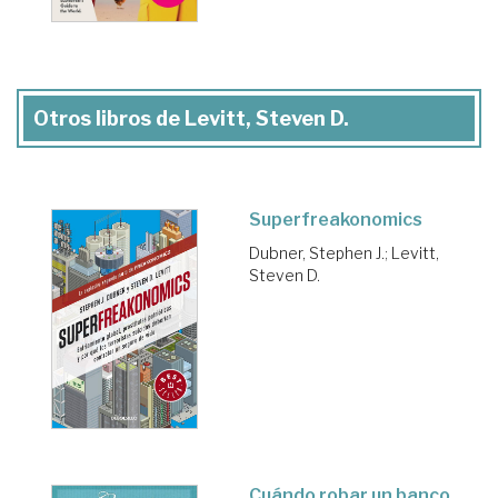
Otros libros de Levitt, Steven D.
Superfreakonomics
Dubner, Stephen J.
;
Levitt,
Steven D.
Cuándo robar un banco