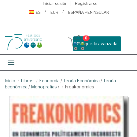
Iniciar sesión
Registrarse
ES
EUR
ESPAÑA PENINSULAR
0
Busqueda avanzada
Toggle navigation
Inicio
Libros
Economía
/
Teoría Económica
/
Teoría
Económica
/
Monografías
/
Freakonomics