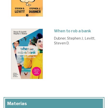
When to rob a bank
Dubner, Stephen J.
;
Levitt,
Steven D.
Materias