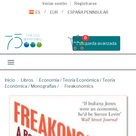
Iniciar sesión
Registrarse
ES
EUR
ESPAÑA PENINSULAR
0
Busqueda avanzada
Toggle navigation
Inicio
Libros
Economía
/
Teoría Económica
/
Teoría
Económica
/
Monografías
/
Freakonomics