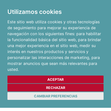
Utilizamos cookies
Este sitio web utiliza cookies y otras tecnologías
de seguimiento para mejorar su experiencia de
navegación con los siguientes fines:
para habilitar
la funcionalidad básica del sitio web
,
para brindar
una mejor experiencia en el sitio web
,
medir su
interés en nuestros productos y servicios y
personalizar las interacciones de marketing
,
para
mostrar anuncios que sean más relevantes para
usted
.
ACEPTAR
RECHAZAR
CAMBIAR PREFERENCIAS