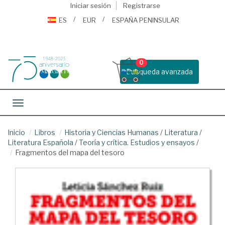
Iniciar sesión
Registrarse
ES
EUR
ESPAÑA PENINSULAR
0
Busqueda avanzada
Toggle navigation
Inicio
Libros
Historia y Ciencias Humanas
/
Literatura
/
Literatura Española
/
Teoría y crítica. Estudios y ensayos
/
Fragmentos del mapa del tesoro