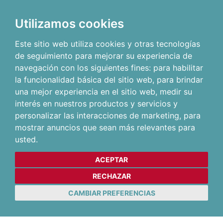
Utilizamos cookies
Este sitio web utiliza cookies y otras tecnologías
de seguimiento para mejorar su experiencia de
navegación con los siguientes fines:
para habilitar
la funcionalidad básica del sitio web
,
para brindar
una mejor experiencia en el sitio web
,
medir su
interés en nuestros productos y servicios y
personalizar las interacciones de marketing
,
para
mostrar anuncios que sean más relevantes para
usted
.
ACEPTAR
RECHAZAR
CAMBIAR PREFERENCIAS