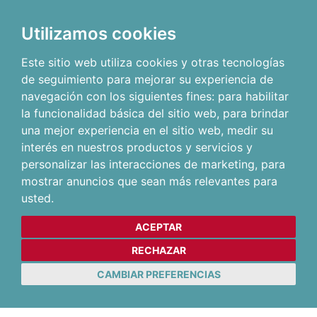
Utilizamos cookies
Este sitio web utiliza cookies y otras tecnologías
de seguimiento para mejorar su experiencia de
navegación con los siguientes fines:
para habilitar
la funcionalidad básica del sitio web
,
para brindar
una mejor experiencia en el sitio web
,
medir su
interés en nuestros productos y servicios y
personalizar las interacciones de marketing
,
para
mostrar anuncios que sean más relevantes para
usted
.
ACEPTAR
RECHAZAR
CAMBIAR PREFERENCIAS