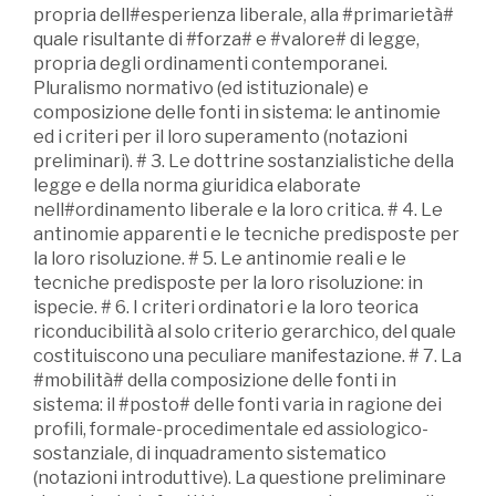
propria dell#esperienza liberale, alla #primarietà#
quale risultante di #forza# e #valore# di legge,
propria degli ordinamenti contemporanei.
Pluralismo normativo (ed istituzionale) e
composizione delle fonti in sistema: le antinomie
ed i criteri per il loro superamento (notazioni
preliminari). # 3. Le dottrine sostanzialistiche della
legge e della norma giuridica elaborate
nell#ordinamento liberale e la loro critica. # 4. Le
antinomie apparenti e le tecniche predisposte per
la loro risoluzione. # 5. Le antinomie reali e le
tecniche predisposte per la loro risoluzione: in
ispecie. # 6. I criteri ordinatori e la loro teorica
riconducibilità al solo criterio gerarchico, del quale
costituiscono una peculiare manifestazione. # 7. La
#mobilità# della composizione delle fonti in
sistema: il #posto# delle fonti varia in ragione dei
profili, formale-procedimentale ed assiologico-
sostanziale, di inquadramento sistematico
(notazioni introduttive). La questione preliminare