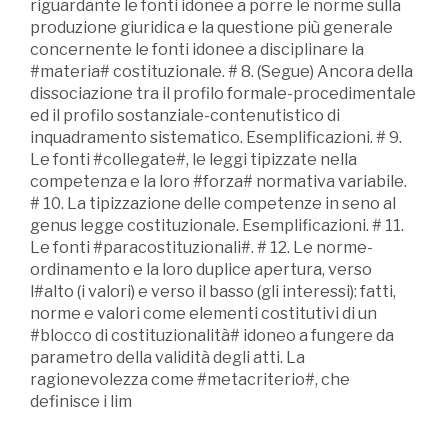
riguardante le fonti idonee a porre le norme sulla
produzione giuridica e la questione più generale
concernente le fonti idonee a disciplinare la
#materia# costituzionale. # 8. (Segue) Ancora della
dissociazione tra il profilo formale-procedimentale
ed il profilo sostanziale-contenutistico di
inquadramento sistematico. Esemplificazioni. # 9.
Le fonti #collegate#, le leggi tipizzate nella
competenza e la loro #forza# normativa variabile.
# 10. La tipizzazione delle competenze in seno al
genus legge costituzionale. Esemplificazioni. # 11.
Le fonti #paracostituzionali#. # 12. Le norme-
ordinamento e la loro duplice apertura, verso
l#alto (i valori) e verso il basso (gli interessi): fatti,
norme e valori come elementi costitutivi di un
#blocco di costituzionalità# idoneo a fungere da
parametro della validità degli atti. La
ragionevolezza come #metacriterio#, che
definisce i lim