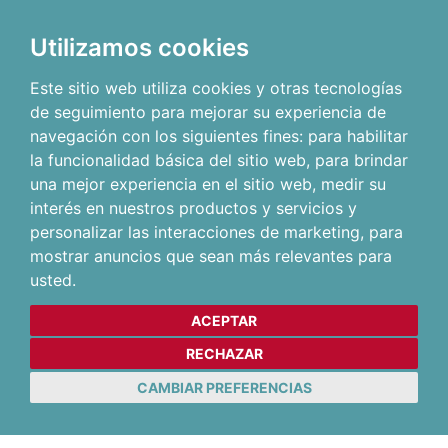
Utilizamos cookies
Este sitio web utiliza cookies y otras tecnologías
de seguimiento para mejorar su experiencia de
navegación con los siguientes fines:
para habilitar
la funcionalidad básica del sitio web
,
para brindar
una mejor experiencia en el sitio web
,
medir su
interés en nuestros productos y servicios y
personalizar las interacciones de marketing
,
para
mostrar anuncios que sean más relevantes para
usted
.
ACEPTAR
RECHAZAR
CAMBIAR PREFERENCIAS