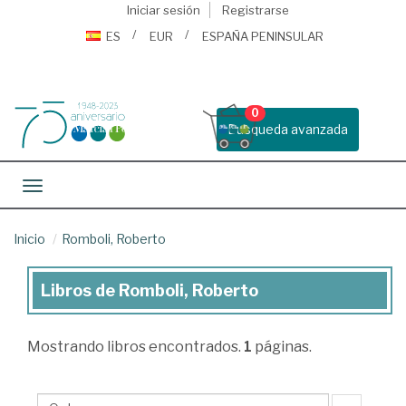
Iniciar sesión
Registrarse
ES
EUR
ESPAÑA PENINSULAR
0
Busqueda avanzada
Toggle navigation
Inicio
Romboli, Roberto
Libros de Romboli, Roberto
Libros
de
Mostrando
libros encontrados.
1
páginas.
Romboli,
Roberto