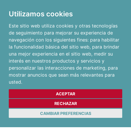
Utilizamos cookies
Este sitio web utiliza cookies y otras tecnologías
de seguimiento para mejorar su experiencia de
navegación con los siguientes fines:
para habilitar
la funcionalidad básica del sitio web
,
para brindar
una mejor experiencia en el sitio web
,
medir su
interés en nuestros productos y servicios y
personalizar las interacciones de marketing
,
para
mostrar anuncios que sean más relevantes para
usted
.
ACEPTAR
RECHAZAR
CAMBIAR PREFERENCIAS