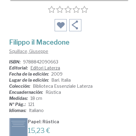
Filippo il Macedone
Squillace, Giuseppe
ISBN:
9788842090663
Editorial:
Editori Laterza
Fecha de la edición:
2009
Lugar de la edición:
Bari. Italia
Colección:
Biblioteca Essenziale Laterza
Encuadernación:
Rústica
Medidas:
18 cm
Nº Pág.:
121
Idiomas:
Italiano
Papel: Rústica
15,23 €