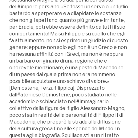
dell#impero persiano. «Se fosse un servo o un figlio
bastardo a sperperare e a dilapidare le sostanze
che non gli spettano, quanto più grave e irritante,
per Eracle, potrebbe essere definito da tutti il suo
comportamento! Ma su Filippo e su quello che egli
fa attualmente, non si esprime un giudizio di questo
genere: eppure non solo egli non è un Greco e non
ha nessuna affinità con i Greci, ma non è neppure
un barbaro originario di una regione che è
onorevole menzionare, è una peste di Macedone,
di un paese dal quale prima non era nemmeno
possibile acquistare uno schiavo di valore.»
[Demostene, Terza filippica]. Disprezzato
dall#ateniese Demostene, poco studiato nelle
accademie e schiacciato nell#immaginario
collettivo dalla figura del figlio Alessandro Magno,
poco si sa in realtà della personalità di Filippo II di
Macedonia, che preparò la strada alla diffusione
della cultura greca fino alle sponde dell#Indo. In
questa agile biografia, Squillace stila un ritratto