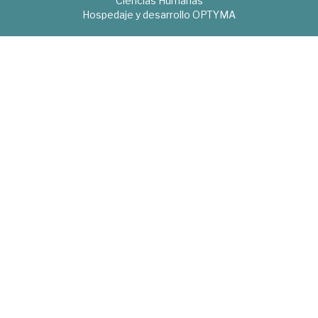
Ciencias Humanas
Hospedaje y desarrollo
OPTYMA