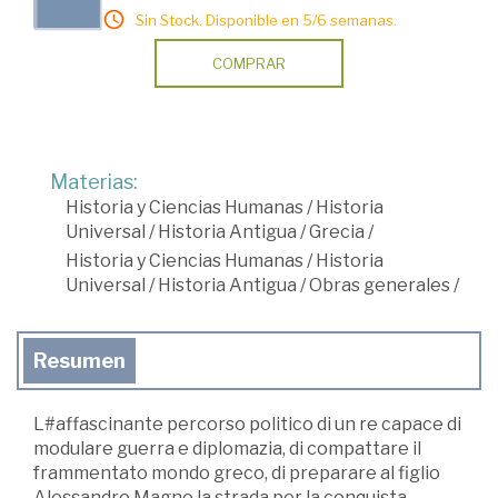
Sin Stock. Disponible en 5/6 semanas.
COMPRAR
Materias:
Historia y Ciencias Humanas
/
Historia
Universal
/
Historia Antigua
/
Grecia
/
Historia y Ciencias Humanas
/
Historia
Universal
/
Historia Antigua
/
Obras generales
/
Resumen
L#affascinante percorso politico di un re capace di
modulare guerra e diplomazia, di compattare il
frammentato mondo greco, di preparare al figlio
Alessandro Magno la strada per la conquista