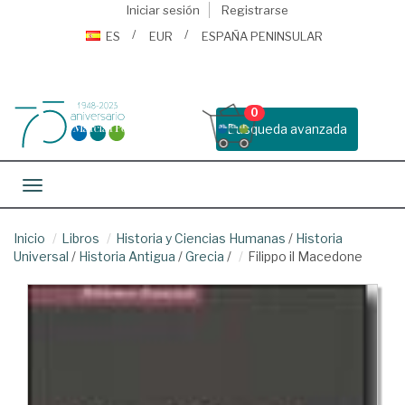
Iniciar sesión
Registrarse
ES
EUR
ESPAÑA PENINSULAR
0
Busqueda avanzada
Toggle navigation
Inicio
Libros
Historia y Ciencias Humanas
/
Historia
Universal
/
Historia Antigua
/
Grecia
/
Filippo il Macedone