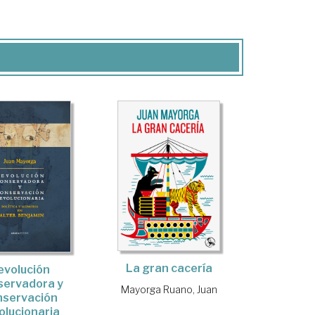
La gran cacería
evolución
servadora y
Mayorga Ruano, Juan
nservación
olucionaria