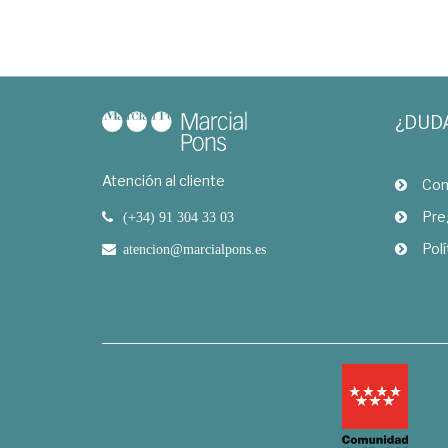
¿DUD
Atención al cliente
Com
Pre
(+34) 91 304 33 03
Polí
atencion@marcialpons.es