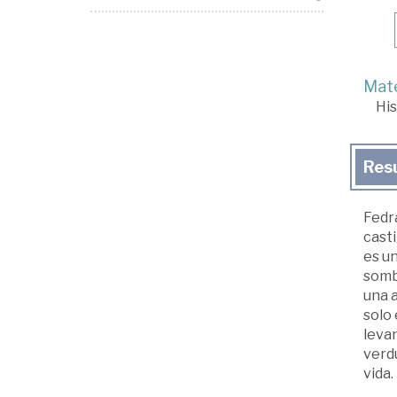
Mate
His
Res
Fedra
casti
es un
somb
una a
solo 
levan
verdu
vida.