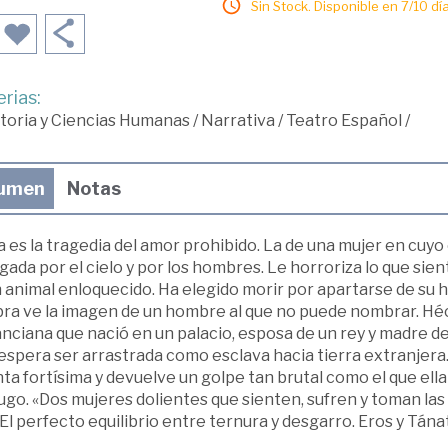
Sin Stock. Disponible en 7/10 día
rias:
toria y Ciencias Humanas
/
Narrativa
/
Teatro Español
/
umen
Notas
 es la tragedia del amor prohibido. La de una mujer en cuyo
gada por el cielo y por los hombres. Le horroriza lo que sien
 animal enloquecido. Ha elegido morir por apartarse de su hi
ra ve la imagen de un hombre al que no puede nombrar. Hécu
nciana que nació en un palacio, esposa de un rey y madre d
espera ser arrastrada como esclava hacia tierra extranjera
ta fortísima y devuelve un golpe tan brutal como el que ella
go. «Dos mujeres dolientes que sienten, sufren y toman las r
 El perfecto equilibrio entre ternura y desgarro. Eros y Tá