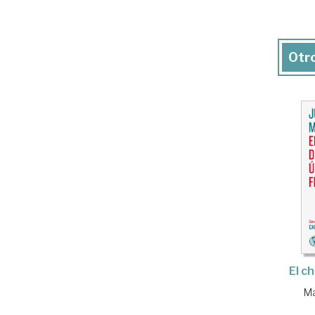
Otro
El ch
Ma