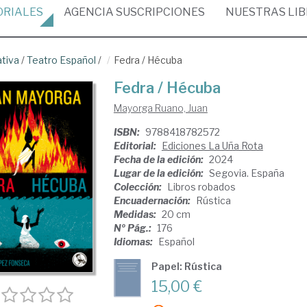
ORIALES
AGENCIA
SUSCRIPCIONES
NUESTRAS
LI
ativa
/
Teatro Español
/
Fedra / Hécuba
Fedra / Hécuba
Mayorga Ruano, Juan
ISBN:
9788418782572
Editorial:
Ediciones La Uña Rota
Fecha de la edición:
2024
Lugar de la edición:
Segovia. España
Colección:
Libros robados
Encuadernación:
Rústica
Medidas:
20 cm
Nº Pág.:
176
Idiomas:
Español
Papel: Rústica
15,00 €