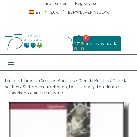
Iniciar sesión
Registrarse
ES
EUR
ESPAÑA PENINSULAR
0
Busqueda avanzada
Toggle navigation
Inicio
Libros
Ciencias Sociales
/
Ciencia Política
/
Ciencia
política
/
Sistemas autoritarios, totalitarios y dictaduras
/
Fascismo e antisemitismo