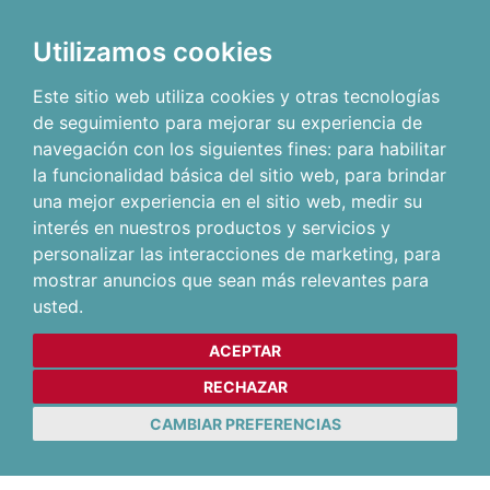
Utilizamos cookies
Este sitio web utiliza cookies y otras tecnologías
de seguimiento para mejorar su experiencia de
navegación con los siguientes fines:
para habilitar
la funcionalidad básica del sitio web
,
para brindar
una mejor experiencia en el sitio web
,
medir su
interés en nuestros productos y servicios y
personalizar las interacciones de marketing
,
para
mostrar anuncios que sean más relevantes para
usted
.
ACEPTAR
RECHAZAR
CAMBIAR PREFERENCIAS