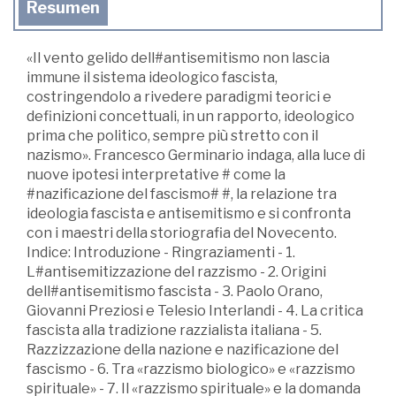
Resumen
«Il vento gelido dell#antisemitismo non lascia
immune il sistema ideologico fascista,
costringendolo a rivedere paradigmi teorici e
definizioni concettuali, in un rapporto, ideologico
prima che politico, sempre più stretto con il
nazismo». Francesco Germinario indaga, alla luce di
nuove ipotesi interpretative # come la
#nazificazione del fascismo# #, la relazione tra
ideologia fascista e antisemitismo e si confronta
con i maestri della storiografia del Novecento.
Indice: Introduzione - Ringraziamenti - 1.
L#antisemitizzazione del razzismo - 2. Origini
dell#antisemitismo fascista - 3. Paolo Orano,
Giovanni Preziosi e Telesio Interlandi - 4. La critica
fascista alla tradizione razzialista italiana - 5.
Razzizzazione della nazione e nazificazione del
fascismo - 6. Tra «razzismo biologico» e «razzismo
spirituale» - 7. Il «razzismo spirituale» e la domanda