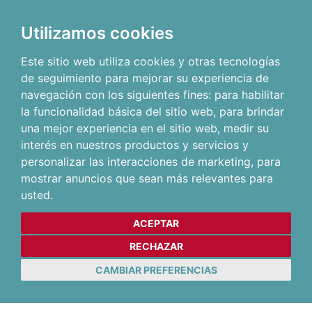
Utilizamos cookies
Este sitio web utiliza cookies y otras tecnologías
de seguimiento para mejorar su experiencia de
navegación con los siguientes fines:
para habilitar
la funcionalidad básica del sitio web
,
para brindar
una mejor experiencia en el sitio web
,
medir su
interés en nuestros productos y servicios y
personalizar las interacciones de marketing
,
para
mostrar anuncios que sean más relevantes para
usted
.
ACEPTAR
RECHAZAR
CAMBIAR PREFERENCIAS