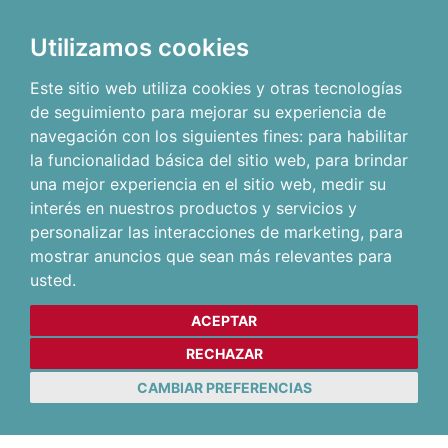
Utilizamos cookies
Este sitio web utiliza cookies y otras tecnologías
de seguimiento para mejorar su experiencia de
navegación con los siguientes fines:
para habilitar
la funcionalidad básica del sitio web
,
para brindar
una mejor experiencia en el sitio web
,
medir su
interés en nuestros productos y servicios y
personalizar las interacciones de marketing
,
para
mostrar anuncios que sean más relevantes para
usted
.
ACEPTAR
RECHAZAR
CAMBIAR PREFERENCIAS