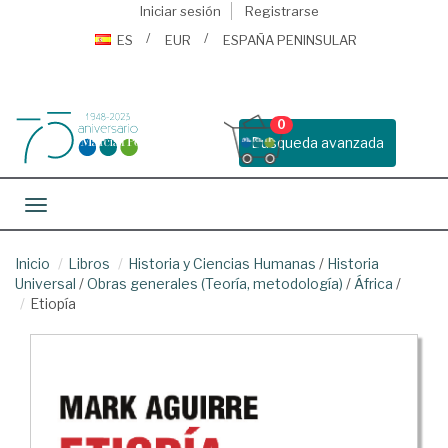
Iniciar sesión
Registrarse
ES
EUR
ESPAÑA PENINSULAR
0
Busqueda avanzada
Toggle navigation
Inicio
Libros
Historia y Ciencias Humanas
/
Historia
Universal
/
Obras generales (Teoría, metodología)
/
África
/
Etiopía