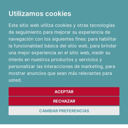
Utilizamos cookies
Este sitio web utiliza cookies y otras tecnologías
de seguimiento para mejorar su experiencia de
navegación con los siguientes fines:
para habilitar
la funcionalidad básica del sitio web
,
para brindar
una mejor experiencia en el sitio web
,
medir su
interés en nuestros productos y servicios y
personalizar las interacciones de marketing
,
para
mostrar anuncios que sean más relevantes para
usted
.
ACEPTAR
RECHAZAR
CAMBIAR PREFERENCIAS