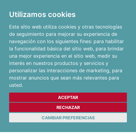
Utilizamos cookies
Este sitio web utiliza cookies y otras tecnologías
de seguimiento para mejorar su experiencia de
navegación con los siguientes fines:
para habilitar
la funcionalidad básica del sitio web
,
para brindar
una mejor experiencia en el sitio web
,
medir su
interés en nuestros productos y servicios y
personalizar las interacciones de marketing
,
para
mostrar anuncios que sean más relevantes para
usted
.
ACEPTAR
RECHAZAR
CAMBIAR PREFERENCIAS