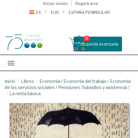
Iniciar sesión
Registrarse
ES
EUR
ESPAÑA PENINSULAR
0
Busqueda avanzada
Toggle navigation
Inicio
Libros
Economía
/
Economía del trabajo
/
Economía
de los servicios sociales
/
Pensiones. Subsidios y asistencia
/
La renta básica