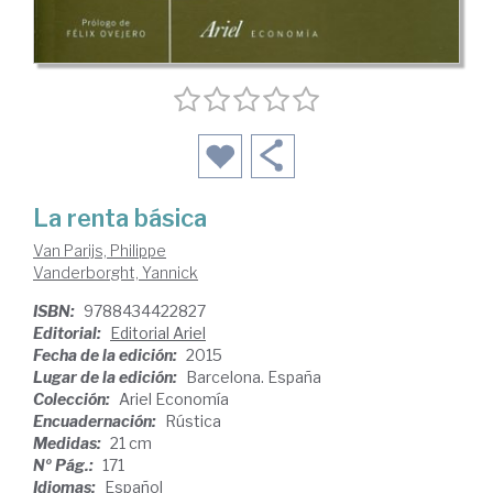
La renta básica
Van Parijs, Philippe
Vanderborght, Yannick
ISBN:
9788434422827
Editorial:
Editorial Ariel
Fecha de la edición:
2015
Lugar de la edición:
Barcelona. España
Colección:
Ariel Economía
Encuadernación:
Rústica
Medidas:
21 cm
Nº Pág.:
171
Idiomas:
Español