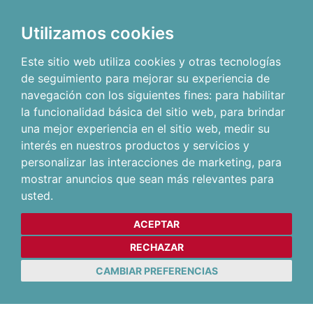
Utilizamos cookies
Este sitio web utiliza cookies y otras tecnologías
de seguimiento para mejorar su experiencia de
navegación con los siguientes fines:
para habilitar
la funcionalidad básica del sitio web
,
para brindar
una mejor experiencia en el sitio web
,
medir su
interés en nuestros productos y servicios y
personalizar las interacciones de marketing
,
para
mostrar anuncios que sean más relevantes para
usted
.
ACEPTAR
RECHAZAR
CAMBIAR PREFERENCIAS