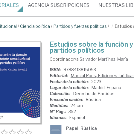
ORIALES
AGENCIA
SUSCRIPCIONES
NUESTRAS
LI
itucional
/
Ciencia política
/
Partidos y fuerzas políticas
/
Estudios s
Estudios sobre la función y
partidos políticos
Coordinador/a
Salvador Martínez, María
ISBN:
9788413815053
Editorial:
Marcial Pons, Ediciones Jurídica
Fecha de la edición:
2023
Lugar de la edición:
Madrid. España
Colección:
Derecho de Partidos
Encuadernación:
Rústica
Medidas:
24 cm
Nº Pág.:
392
Idiomas:
Español
Papel: Rústica