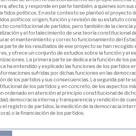
ra, afecta, y responde en parte también, a quienes son sus
partidos políticos. En este contexto se planteó el proyect
idos políticos: origen, función y revisión de su estatuto cons
ho constitucional de partidos, pero también de la ciencia y l
lización y el fortalecimiento de una teoría constitucional de 
urar el mantenimiento y correcto funcionamiento del Esta
 parte de los resultados de ese proyecto se han recogido e
es, y ofrece un conjunto de estudios sobre la función y el e
izaciones. La primera parte se dedica a la función de los pa
ica ha entendido y explicado las funciones de los partidos en 
formaciones sufridas por dichas funciones en las democracia
ón de los partidos y sus consecuencias. La segunda parte se 
itucional de los partidos y, en concreto, de los aspectos m
n ordenado en atención al principio constitucional de dicho 
dad, democracia interna y transparencia y rendición de cue
el registro de partidos, la medición de la democracia inte
oral, o la financiación de los partidos.