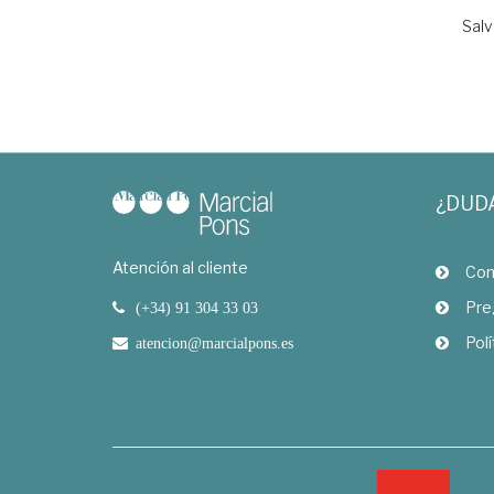
Salv
¿DUD
Atención al cliente
Com
Pre
(+34) 91 304 33 03
Polí
atencion@marcialpons.es