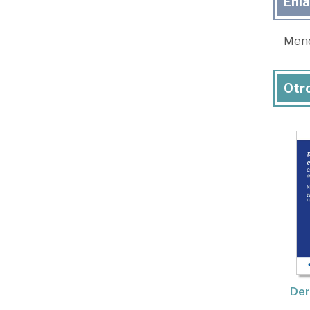
Enl
Menc
Otro
Der