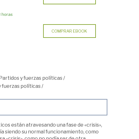
8 horas
COMPRAR EBOOK
Partidos y fuerzas políticas
/
 fuerzas políticas
/
os están atravesando una fase de «crisis»,
nía siendo su normal funcionamiento, como
a «crisis», como no podía ser de otra