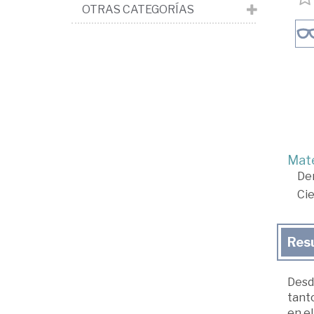
OTRAS CATEGORÍAS
Mate
De
Cie
Res
Desd
tant
en el