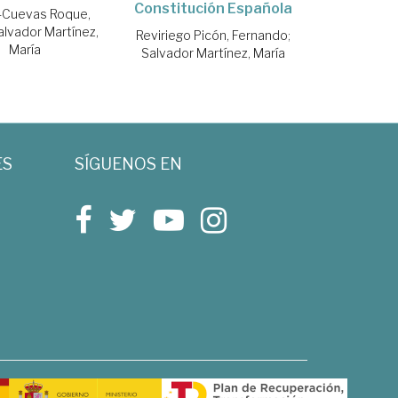
Constitución Española
-Cuevas Roque,
alvador Martínez,
Reviriego Picón, Fernando
;
María
Salvador Martínez, María
ES
SÍGUENOS EN