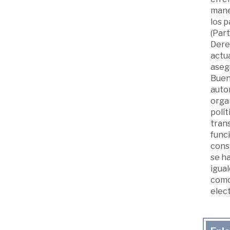
mane
los 
(Part
Derec
actua
aseg
Buena
autor
organ
polít
trans
funci
const
se ha
igual
como 
elect