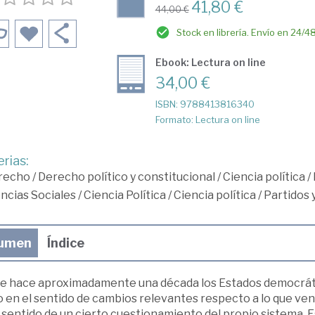
41,80 €
44,00 €
Stock en librería. Envío en 24/4
Ebook: Lectura on line
34,00 €
ISBN: 9788413816340
Formato: Lectura on line
rias:
recho
/
Derecho político y constitucional
/
Ciencia política
/
ncias Sociales
/
Ciencia Política
/
Ciencia política
/
Partidos y
umen
Índice
e hace aproximadamente una década los Estados democrátic
o en el sentido de cambios relevantes respecto a lo que ve
 sentido de un cierto cuestionamiento del propio sistema. Es