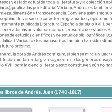
esos y estado actual de toda la literatura) y la colección epis
iares), publicadas por Editorial Verbum, Andrés es también 
raleza, dimensión y transcendencia. Conviene asimismo subr
osophiae Universae, de carácter programático y epistemológi
ntemente publicada Literatura Española del siglo XVIII, pe
blecer además un volumen como el presente de Estudios Hum
ones de estudios científicos y de estudios bibliográficos, 
odalidad. Varios textos manuscritos también han sido edita
n futuro próximo.
neral, la obra de Andrés configura, si bien se mira, un lugar d
titución moderna del gran segmento de los géneros ensayís
glo XVIII para la ciencia literaria esto constituye y aún no 
s libros de Andrés, Juan (1740-1817)