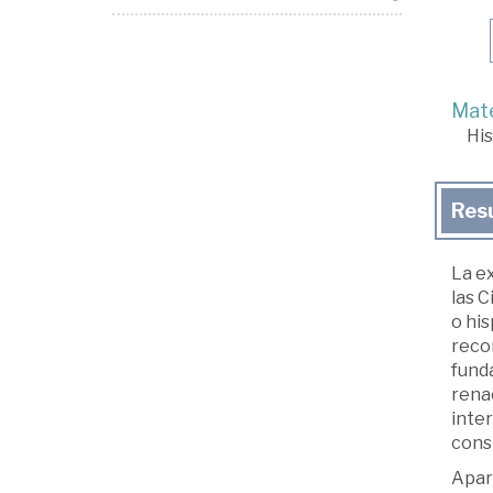
Mate
His
Res
La ex
las C
o his
recon
funda
rena
inter
const
Apart