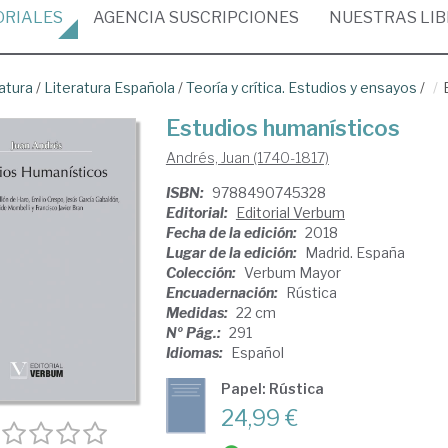
ORIALES
AGENCIA
SUSCRIPCIONES
NUESTRAS
LI
atura
/
Literatura Española
/
Teoría y crítica. Estudios y ensayos
/
Estudios humanísticos
Andrés, Juan (1740-1817)
ISBN:
9788490745328
Editorial:
Editorial Verbum
Fecha de la edición:
2018
Lugar de la edición:
Madrid. España
Colección:
Verbum Mayor
Encuadernación:
Rústica
Medidas:
22 cm
Nº Pág.:
291
Idiomas:
Español
Papel: Rústica
24,99 €