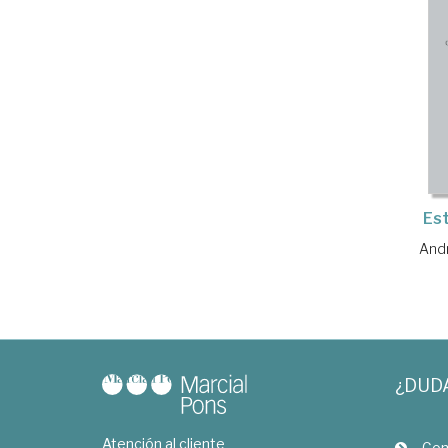
Est
Andr
¿DUD
Atención al cliente
Com