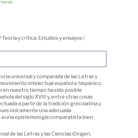
8 horas
/
Teoría y crítica. Estudios y ensayos
/
toria universal y comparada de las Letras y
 movimiento intelectual español e hispánico,
lo en nuestro tiempo ha sido posible
añola del siglo XVIII y, entre otras cosas
tuada a partir de la tradición grecolatina y
, pues únicamente una adecuada
so a una epistemología comparatista bien
sal de las Letras y las Ciencias (Origen,