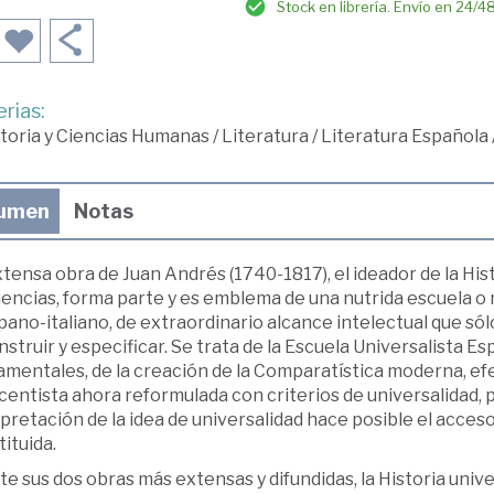
Stock en librería. Envío en 24/4
rias:
toria y Ciencias Humanas
/
Literatura
/
Literatura Española
umen
Notas
tensa obra de Juan Andrés (1740-1817), el ideador de la His
iencias, forma parte y es emblema de una nutrida escuela o
pano-italiano, de extraordinario alcance intelectual que só
struir y especificar. Se trata de la Escuela Universalista Esp
mentales, de la creación de la Comparatística moderna, efec
centista ahora reformulada con criterios de universalidad
pretación de la idea de universalidad hace posible el acce
ituida.
e sus dos obras más extensas y difundidas, la Historia univer