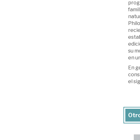
progr
famil
natu
Phil
recie
esta
edici
su m
en u
En ge
cons
el si
Otro