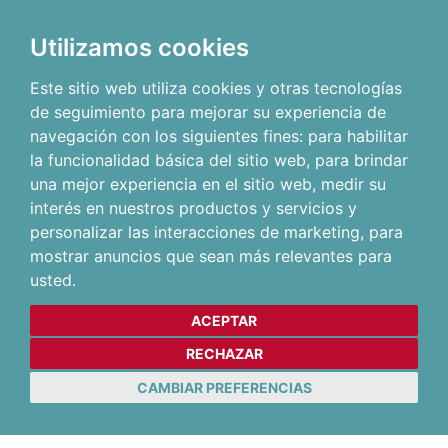
Utilizamos cookies
Este sitio web utiliza cookies y otras tecnologías
de seguimiento para mejorar su experiencia de
navegación con los siguientes fines:
para habilitar
la funcionalidad básica del sitio web
,
para brindar
una mejor experiencia en el sitio web
,
medir su
interés en nuestros productos y servicios y
personalizar las interacciones de marketing
,
para
mostrar anuncios que sean más relevantes para
usted
.
ACEPTAR
RECHAZAR
CAMBIAR PREFERENCIAS