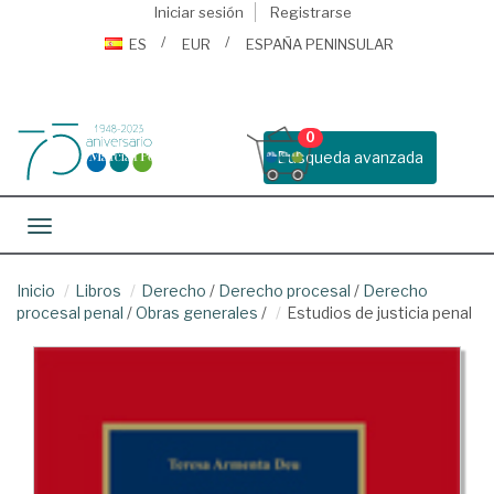
Iniciar sesión
Registrarse
ES
EUR
ESPAÑA PENINSULAR
0
Busqueda avanzada
Toggle navigation
Inicio
Libros
Derecho
/
Derecho procesal
/
Derecho
procesal penal
/
Obras generales
/
Estudios de justicia penal