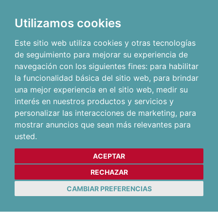
Utilizamos cookies
Este sitio web utiliza cookies y otras tecnologías
de seguimiento para mejorar su experiencia de
navegación con los siguientes fines:
para habilitar
la funcionalidad básica del sitio web
,
para brindar
una mejor experiencia en el sitio web
,
medir su
interés en nuestros productos y servicios y
personalizar las interacciones de marketing
,
para
mostrar anuncios que sean más relevantes para
usted
.
ACEPTAR
RECHAZAR
CAMBIAR PREFERENCIAS