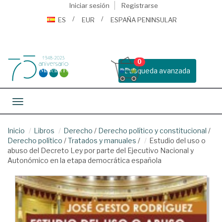
Iniciar sesión
Registrarse
ES
EUR
ESPAÑA PENINSULAR
0
Busqueda avanzada
Toggle navigation
Inicio
Libros
Derecho
/
Derecho político y constitucional
/
Derecho político
/
Tratados y manuales
/
Estudio del uso o
abuso del Decreto Ley por parte del Ejecutivo Nacional y
Autonómico en la etapa democrática española