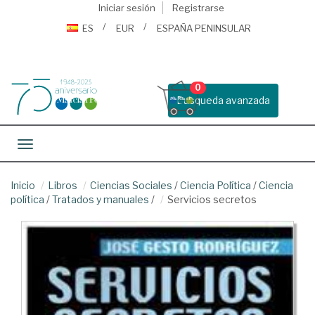
Iniciar sesión
Registrarse
ES
EUR
ESPAÑA PENINSULAR
0
Busqueda avanzada
Toggle navigation
Inicio
Libros
Ciencias Sociales
/
Ciencia Política
/
Ciencia
política
/
Tratados y manuales
/
Servicios secretos