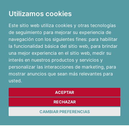
Utilizamos cookies
Este sitio web utiliza cookies y otras tecnologías
de seguimiento para mejorar su experiencia de
navegación con los siguientes fines:
para habilitar
la funcionalidad básica del sitio web
,
para brindar
una mejor experiencia en el sitio web
,
medir su
interés en nuestros productos y servicios y
personalizar las interacciones de marketing
,
para
mostrar anuncios que sean más relevantes para
usted
.
ACEPTAR
RECHAZAR
CAMBIAR PREFERENCIAS