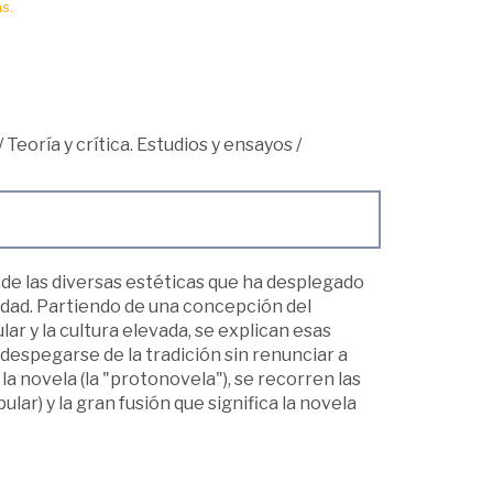
s.
/
Teoría y crítica. Estudios y ensayos
/
s de las diversas estéticas que ha desplegado
idad. Partiendo de una con­cepción del
 y la cultura elevada, se explican esas
 despegarse de la tra­dición sin renunciar a
la novela (la "protonovela"), se recorren las
lar) y la gran fusión que significa la no­vela