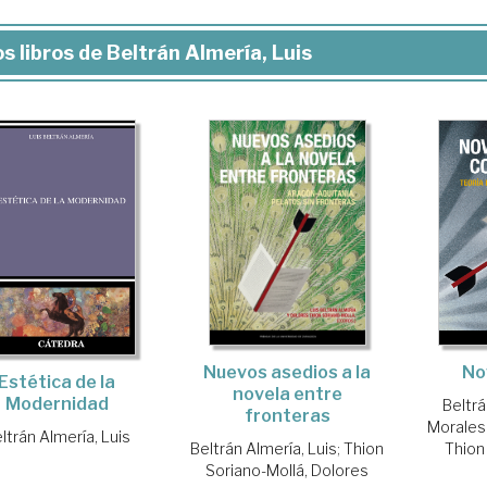
s libros de Beltrán Almería, Luis
Nuevos asedios a la
No
Estética de la
novela entre
Modernidad
Beltrá
fronteras
Morales 
ltrán Almería, Luis
Beltrán Almería, Luis
;
Thion
Thion
Soriano-Mollá, Dolores