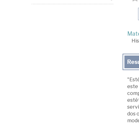
Mate
His
Res
"Esté
este 
comp
estét
servi
dos o
moder