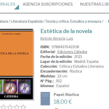
ORIALES
AGENCIA
SUSCRIPCIONES
NUESTRAS
LI
atura
/
Literatura Española
/
Teoría y crítica. Estudios y ensayos
/
Estética de la novela
Beltrán Almería, Luis
ISBN:
9788437642208
Editorial:
Ediciones Cátedra
Fecha de la edición:
2021
Lugar de la edición:
Madrid. España
Colección:
Crítica y Estudios Literarios
Encuadernación:
Rústica
Medidas:
22 cm
Nº Pág.:
352
Idiomas:
Español
Papel: Rústica
18,00 €