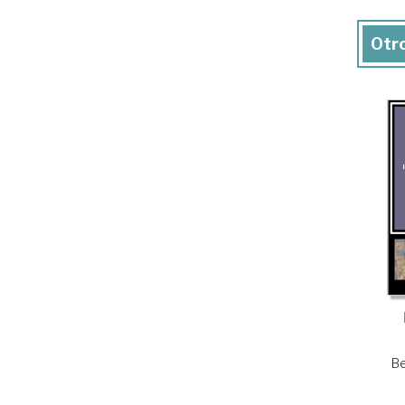
Otro
Be