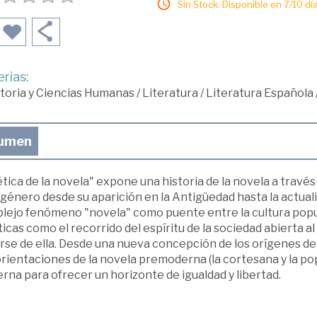
Sin Stock. Disponible en 7/10 día
rias:
toria y Ciencias Humanas
/
Literatura
/
Literatura Española
umen
tica de la novela" expone una his­toria de la novela a travé
género desde su aparición en la Antigüedad has­ta la actual
lejo fenómeno "novela" como puente entre la cultura popular
i­cas como el recorrido del espíritu de la sociedad abierta al
rse de ella. Desde una nueva concepción de los orí­genes de 
rientaciones de la no­vela premoderna (la cortesana y la po­pu­
na para ofrecer un horizonte de igualdad y libertad.