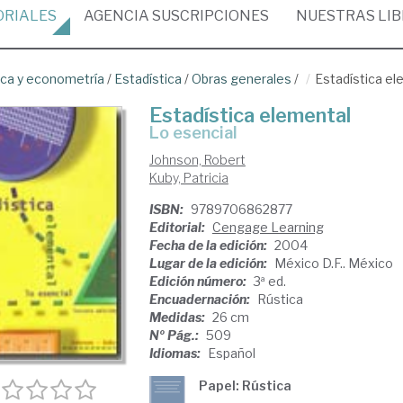
ORIALES
AGENCIA
SUSCRIPCIONES
NUESTRAS
LI
ica y econometría
/
Estadística
/
Obras generales
/
Estadística el
Estadística elemental
lo esencial
Johnson, Robert
Kuby, Patricia
ISBN:
9789706862877
Editorial:
Cengage Learning
Fecha de la edición:
2004
Lugar de la edición:
México D.F.. México
Edición número:
3ª ed.
Encuadernación:
Rústica
Medidas:
26 cm
Nº Pág.:
509
Idiomas:
Español
Papel: Rústica