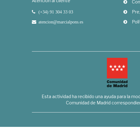
Atención al cliente
Com
Pre
(+34) 91 304 33 03
Polí
atencion@marcialpons.es
Esta actividad ha recibido una ayuda para la mode
Comunidad de Madrid correspondien
Marcial Pons Librero S.L. - B8294732