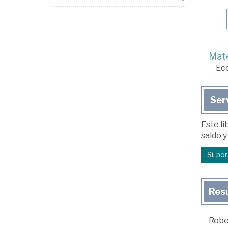
Mate
Ec
Ser
Este li
saldo y
Sí, po
Res
Rober