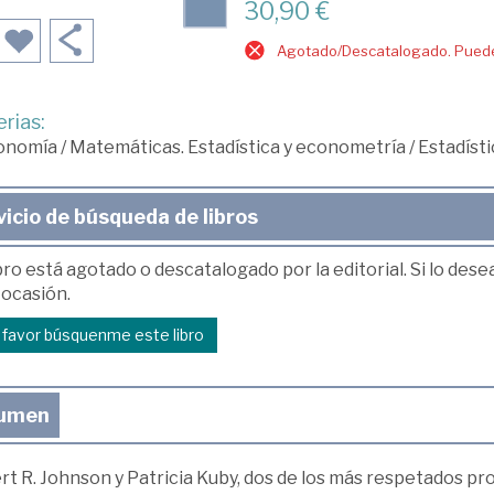
30,90 €
Agotado/Descatalogado. Puede 
rias:
onomía
/
Matemáticas. Estadística y econometría
/
Estadísti
vicio de búsqueda de libros
bro está agotado o descatalogado por la editorial. Si lo des
 ocasión.
r favor búsquenme este libro
umen
t R. Johnson y Patricia Kuby, dos de los más respetados pro