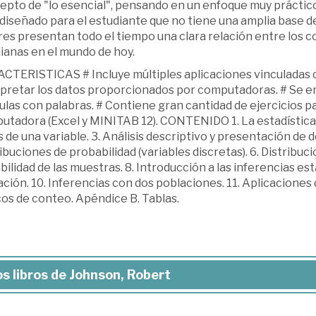
pto de "lo esencial", pensando en un enfoque muy práctico d
diseñado para el estudiante que no tiene una amplia base d
res presentan todo el tiempo una clara relación entre los c
ianas en el mundo de hoy.
CTERISTICAS # Incluye múltiples aplicaciones vinculadas co
rpretar los datos proporcionados por computadoras. # Se em
las con palabras. # Contiene gran cantidad de ejercicios pa
tadora (Excel y MINITAB 12). CONTENIDO 1. La estadística. 
 de una variable. 3. Análisis descriptivo y presentación de do
ibuciones de probabilidad (variables discretas). 6. Distribuc
bilidad de las muestras. 8. Introducción a las inferencias est
ción. 10. Inferencias con dos poblaciones. 11. Aplicaciones 
os de conteo. Apéndice B. Tablas.
s libros de Johnson, Robert