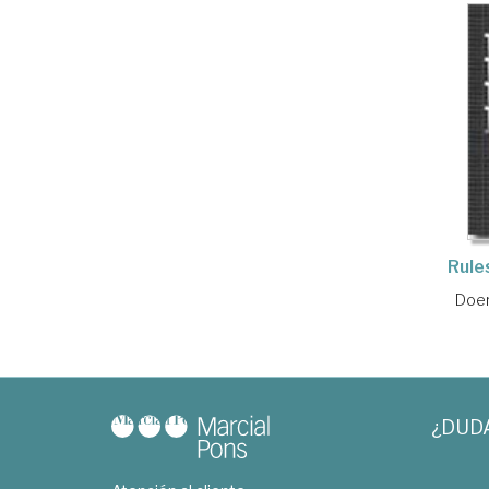
Rules
Doer
¿DUD