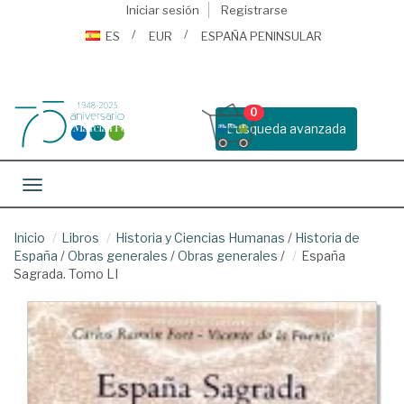
Iniciar sesión
Registrarse
ES
EUR
ESPAÑA PENINSULAR
0
Busqueda avanzada
Toggle navigation
Inicio
Libros
Historia y Ciencias Humanas
/
Historia de
España
/
Obras generales
/
Obras generales
/
España
Sagrada. Tomo LI