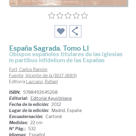
España Sagrada. Tomo LI
Obispos españoles titulares de las iglesias
in partibus infidelium de las Españas
Fort, Carlos Ramón
Fuente, Vicente de la (1817-1889)
Editor/a
Lazcano, Rafael
ISBN:
9788492645268
Editorial:
Editorial Agustiniana
Fecha de la edición:
2012
Lugar de la edición:
Madrid. España
Encuadernación:
Cartoné
Medidas:
22 cm
Nº Pág.:
532
Idiomas:
Español