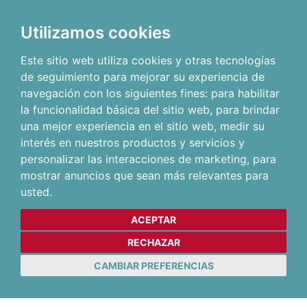
Utilizamos cookies
Este sitio web utiliza cookies y otras tecnologías
de seguimiento para mejorar su experiencia de
navegación con los siguientes fines:
para habilitar
la funcionalidad básica del sitio web
,
para brindar
una mejor experiencia en el sitio web
,
medir su
interés en nuestros productos y servicios y
personalizar las interacciones de marketing
,
para
mostrar anuncios que sean más relevantes para
usted
.
ACEPTAR
RECHAZAR
CAMBIAR PREFERENCIAS