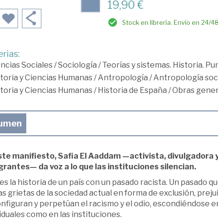
19,90 €
Stock en librería. Envío en 24/4
rias:
ncias Sociales
/
Sociología
/
Teorías y sistemas. Historia. Pu
toria y Ciencias Humanas
/
Antropología
/
Antropología soc
toria y Ciencias Humanas
/
Historia de España
/
Obras gener
umen
ste manifiesto, Safia El Aaddam —activista, divulgadora 
grantes— da voz a lo que las instituciones silencian.
es la historia de un país con un pasado racista. Un pasado q
as grietas de la sociedad actual en forma de exclusión, preju
nfiguran y perpetúan el racismo y el odio, escondiéndose e
iduales como en las instituciones.