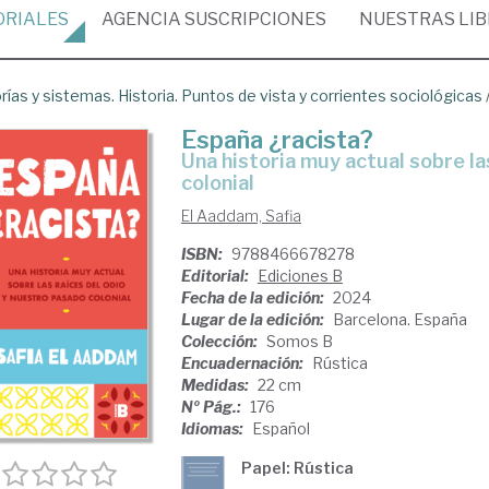
ORIALES
AGENCIA
SUSCRIPCIONES
NUESTRAS
LI
rías y sistemas. Historia. Puntos de vista y corrientes sociológicas
España ¿racista?
Una historia muy actual sobre las raíces del odio y nuestro pasado
colonial
El Aaddam, Safia
ISBN:
9788466678278
Editorial:
Ediciones B
Fecha de la edición:
2024
Lugar de la edición:
Barcelona. España
Colección:
Somos B
Encuadernación:
Rústica
Medidas:
22 cm
Nº Pág.:
176
Idiomas:
Español
Papel: Rústica