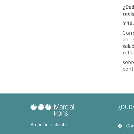
¿Cuá
raci
Y tú.
Con c
del 
salud
refl
sobre
contr
¿DUD
Atención al cliente
Com