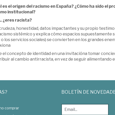
l es el origen del racismo en España? ¿Cómo ha sido el pr
smo institucional?
.. ¿eres racista?
rudeza, honestidad, datos impactantes y su propio testimon
racismo sistémico y explica cómo espacios supuestamente se
 o los servicios sociales) se convierten en los grandes en
exiona
 el concepto de identidad en una invitacióna tomar concien
ibuir al cambio antirracista, en vez de seguir alimentando el 
AS?
BOLETÍN DE NOVEDAD
o comprar