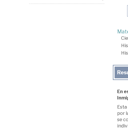
Mate
Cie
His
His
Res
En e
Inmi
Esta 
por l
se co
indiv