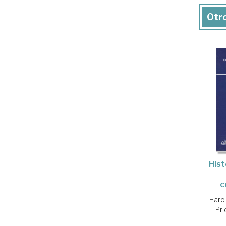
Otro
Hist
c
Haro
Pri