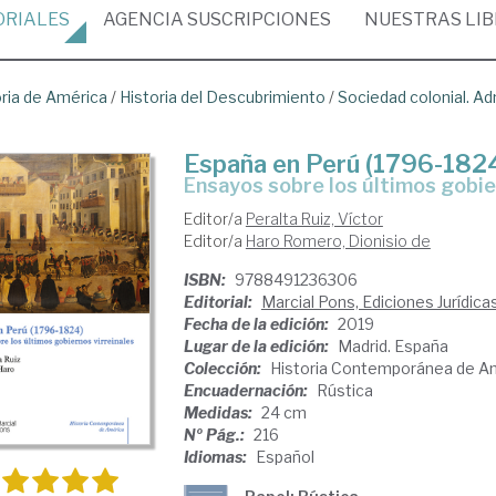
ORIALES
AGENCIA
SUSCRIPCIONES
NUESTRAS
LI
oria de América
/
Historia del Descubrimiento
/
Sociedad colonial. Ad
España en Perú (1796-182
Ensayos sobre los últimos gobie
Editor/a
Peralta Ruiz, Víctor
Editor/a
Haro Romero, Dionisio de
ISBN:
9788491236306
Editorial:
Marcial Pons, Ediciones Jurídica
Fecha de la edición:
2019
Lugar de la edición:
Madrid. España
Colección:
Historia Contemporánea de A
Encuadernación:
Rústica
Medidas:
24 cm
Nº Pág.:
216
Idiomas:
Español