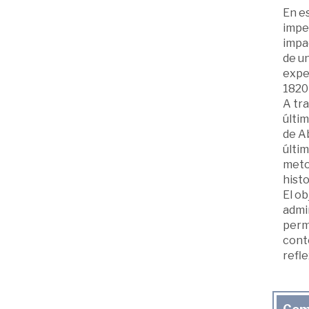
En es
imper
impac
de un
exper
1820
A tr
últim
de Ab
últim
metod
histo
El ob
admin
perm
cont
refl