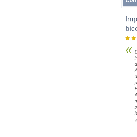
Com
Imp
bic
E
i
d
A
d
p
E
A
m
p
l
A