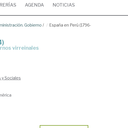
BRERÍAS
AGENDA
NOTICIAS
ministración. Gobierno
/
España en Perú (1796-
4)
rnos virreinales
s y Sociales
mérica