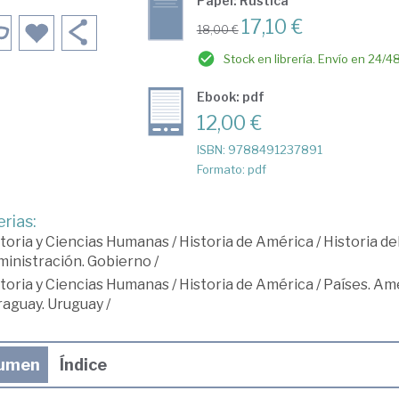
Papel: Rústica
17,10 €
18,00 €
Stock en librería. Envío en 24/4
Ebook: pdf
12,00 €
ISBN: 9788491237891
Formato: pdf
rias:
toria y Ciencias Humanas
/
Historia de América
/
Historia d
inistración. Gobierno
/
toria y Ciencias Humanas
/
Historia de América
/
Países. Am
raguay. Uruguay
/
umen
Índice