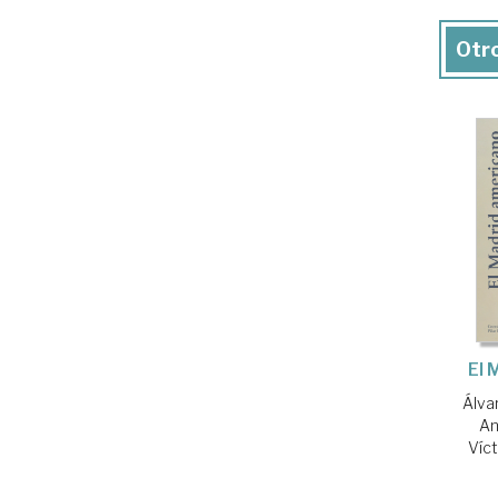
Otro
El 
Álva
An
Víc