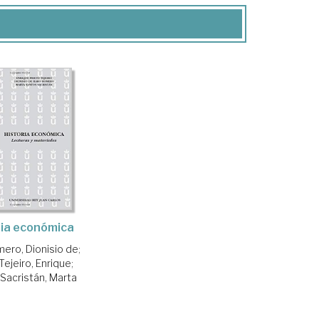
ria económica
ero, Dionisio de
;
Tejeiro, Enrique
;
Sacristán, Marta