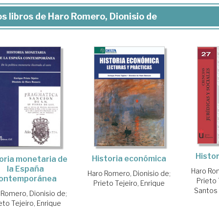
s libros de Haro Romero, Dionisio de
Histo
Historia económica
oria monetaria de
la España
Haro Rom
Haro Romero, Dionisio de
;
ontemporánea
Prieto 
Prieto Tejeiro, Enrique
Santos 
 Romero, Dionisio de
;
eto Tejeiro, Enrique