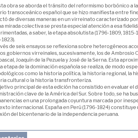
ta obra se aborda el tránsito del reformismo borbónico a la 
io transoceánico español que se hizo manifiesta entre fines d
tó de diversas maneras en un virreinato caracterizado por s
a mirada colectiva se presta especial atención a esa fidelid
imentadas, a saber, la etapa absolutista (1796-1809, 1815-18
-1823).
avés de seis ensayos se reflexiona sobre heterogéneos aco
os gobiernos virreinales, sucesivamente, los de Ambrosio O
ascal, Joaquín de la Pezuela y José de la Serna. Esta aprox
a etapa de la dominación española se realiza, de modo especi
ológicos como la historia política, la historia regional, la his
ria cultural o la historia transfronteriza.
jetivo principal de esta edición ha consistido en evaluar el
istración clave de la América del Sur. Sobre todo, se ha bu
anencias en una prolongada coyuntura marcada por inesper
exto internacional. España en Perú (1796-1824) constituye 
exión del bicentenario de la independencia peruana.