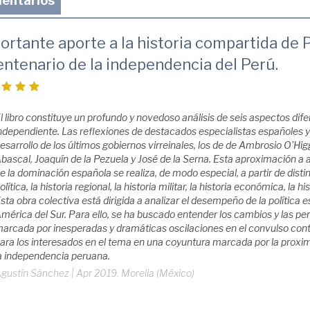
entarios
ortante aporte a la historia compartida de 
entenario de la independencia del Perú.
l libro constituye un profundo y novedoso análisis de seis aspectos difer
ndependiente. Las reflexiones de destacados especialistas españoles y
esarrollo de los últimos gobiernos virreinales, los de de Ambrosio O'Hig
bascal, Joaquín de la Pezuela y José de la Serna. Esta aproximación a 
e la dominación española se realiza, de modo especial, a partir de dis
olítica, la historia regional, la historia militar, la historia económica, la hi
sta obra colectiva está dirigida a analizar el desempeño de la política 
mérica del Sur. Para ello, se ha buscado entender los cambios y las 
arcada por inesperadas y dramáticas oscilaciones en el convulso conte
ara los interesados en el tema en una coyuntura marcada por la proxi
a independencia peruana.
gustín Sánchez
|
Apr 2019. Morelia (México)