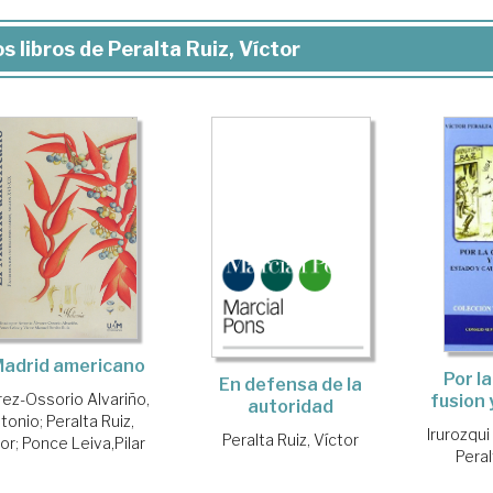
s libros de Peralta Ruiz, Víctor
Madrid americano
Por la
En defensa de la
rez-Ossorio Alvariño,
fusion 
autoridad
tonio
;
Peralta Ruiz,
Irurozqui
Peralta Ruiz, Víctor
tor
;
Ponce Leiva,Pilar
Peral