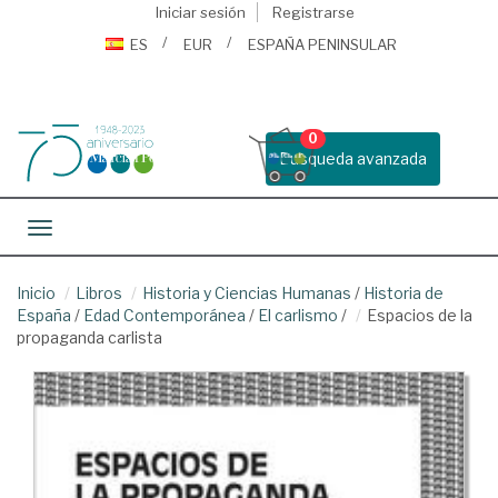
Iniciar sesión
Registrarse
ES
EUR
ESPAÑA PENINSULAR
0
Busqueda avanzada
Toggle navigation
Inicio
Libros
Historia y Ciencias Humanas
/
Historia de
España
/
Edad Contemporánea
/
El carlismo
/
Espacios de la
propaganda carlista