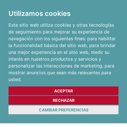
Utilizamos cookies
Este sitio web utiliza cookies y otras tecnologías
de seguimiento para mejorar su experiencia de
navegación con los siguientes fines:
para habilitar
la funcionalidad básica del sitio web
,
para brindar
una mejor experiencia en el sitio web
,
medir su
interés en nuestros productos y servicios y
personalizar las interacciones de marketing
,
para
mostrar anuncios que sean más relevantes para
usted
.
ACEPTAR
RECHAZAR
CAMBIAR PREFERENCIAS