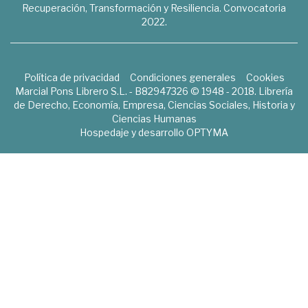
Recuperación, Transformación y Resiliencia. Convocatoria
2022.
Política de privacidad
Condiciones generales
Cookies
Marcial Pons Librero S.L. - B82947326 © 1948 - 2018. Librería
de Derecho, Economía, Empresa, Ciencias Sociales, Historia y
Ciencias Humanas
Hospedaje y desarrollo
OPTYMA