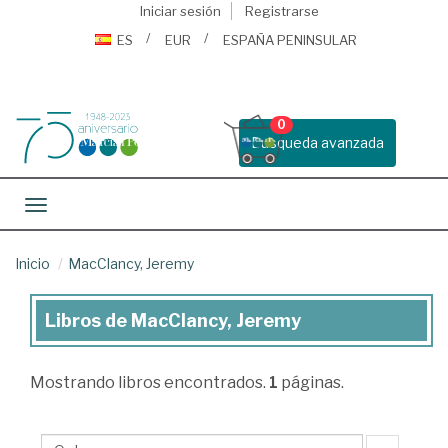
Iniciar sesión
Registrarse
ES
EUR
ESPAÑA PENINSULAR
0
Busqueda avanzada
Toggle navigation
Inicio
MacClancy, Jeremy
Libros de MacClancy, Jeremy
Libros
de
Mostrando
libros encontrados.
1
páginas.
MacClancy,
Jeremy