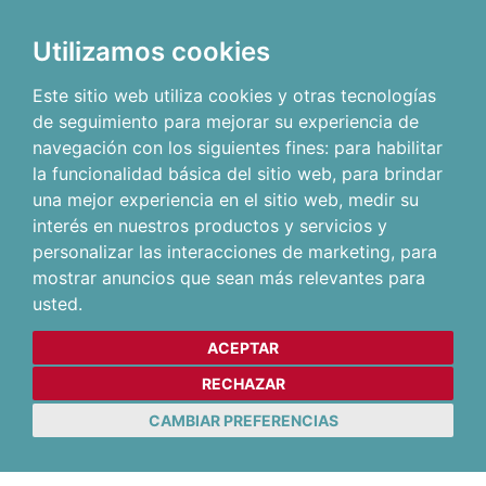
Utilizamos cookies
Este sitio web utiliza cookies y otras tecnologías
de seguimiento para mejorar su experiencia de
navegación con los siguientes fines:
para habilitar
la funcionalidad básica del sitio web
,
para brindar
una mejor experiencia en el sitio web
,
medir su
interés en nuestros productos y servicios y
personalizar las interacciones de marketing
,
para
mostrar anuncios que sean más relevantes para
usted
.
ACEPTAR
RECHAZAR
CAMBIAR PREFERENCIAS