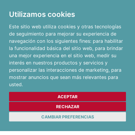
Utilizamos cookies
Este sitio web utiliza cookies y otras tecnologías
de seguimiento para mejorar su experiencia de
navegación con los siguientes fines:
para habilitar
la funcionalidad básica del sitio web
,
para brindar
una mejor experiencia en el sitio web
,
medir su
interés en nuestros productos y servicios y
personalizar las interacciones de marketing
,
para
mostrar anuncios que sean más relevantes para
usted
.
ACEPTAR
RECHAZAR
CAMBIAR PREFERENCIAS