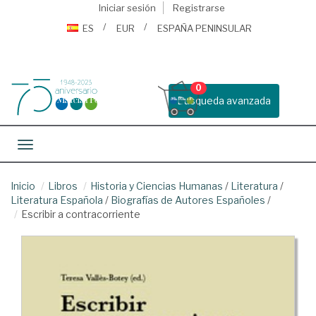
Iniciar sesión
Registrarse
ES
EUR
ESPAÑA PENINSULAR
0
Busqueda avanzada
Toggle navigation
Inicio
Libros
Historia y Ciencias Humanas
/
Literatura
/
Literatura Española
/
Biografías de Autores Españoles
/
Escribir a contracorriente