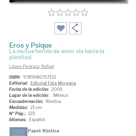
Eros y Psique
la mutua herida de amor vía hacia la
plenitud
López-Pedraza, Rafael
ISBN:
9789686757132
Editorial:
Editorial Fata Morgana
Fecha de la edición:
2006
Lugar de la edición:
. México
Encuadernación:
Rústica
Medidas:
21 cm
Nº Pág.:
125
Idiomas:
Español
Papel: Rústica