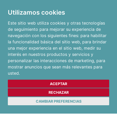
Utilizamos cookies
Este sitio web utiliza cookies y otras tecnologías
de seguimiento para mejorar su experiencia de
navegación con los siguientes fines:
para habilitar
la funcionalidad básica del sitio web
,
para brindar
una mejor experiencia en el sitio web
,
medir su
interés en nuestros productos y servicios y
personalizar las interacciones de marketing
,
para
mostrar anuncios que sean más relevantes para
usted
.
ACEPTAR
RECHAZAR
CAMBIAR PREFERENCIAS