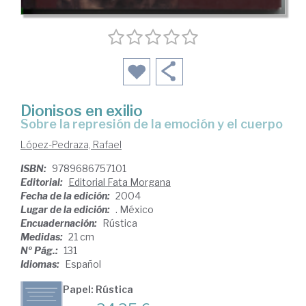
Dionisos en exilio
sobre la represión de la emoción y el cuerpo
López-Pedraza, Rafael
ISBN:
9789686757101
Editorial:
Editorial Fata Morgana
Fecha de la edición:
2004
Lugar de la edición:
. México
Encuadernación:
Rústica
Medidas:
21 cm
Nº Pág.:
131
Idiomas:
Español
Papel: Rústica