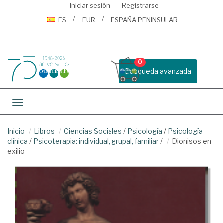
Iniciar sesión
Registrarse
ES
EUR
ESPAÑA PENINSULAR
0
Busqueda avanzada
Toggle navigation
Inicio
Libros
Ciencias Sociales
/
Psicología
/
Psicología
clínica
/
Psicoterapia: individual, grupal, familiar
/
Dionisos en
exilio