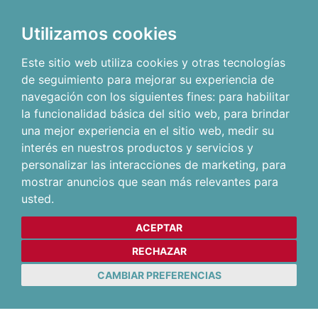
Utilizamos cookies
Este sitio web utiliza cookies y otras tecnologías
de seguimiento para mejorar su experiencia de
navegación con los siguientes fines:
para habilitar
la funcionalidad básica del sitio web
,
para brindar
una mejor experiencia en el sitio web
,
medir su
interés en nuestros productos y servicios y
personalizar las interacciones de marketing
,
para
mostrar anuncios que sean más relevantes para
usted
.
ACEPTAR
RECHAZAR
CAMBIAR PREFERENCIAS