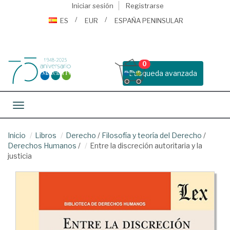
Iniciar sesión
Registrarse
ES
EUR
ESPAÑA PENINSULAR
0
Busqueda avanzada
Toggle navigation
Inicio
Libros
Derecho
/
Filosofía y teoría del Derecho
/
Derechos Humanos
/
Entre la discreción autoritaria y la
justicia