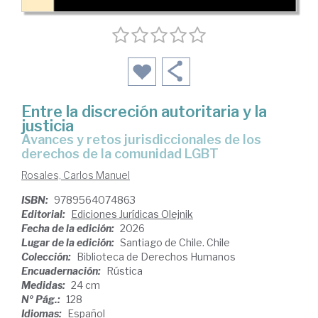
Entre la discreción autoritaria y la
justicia
Avances y retos jurisdiccionales de los
derechos de la comunidad LGBT
Rosales, Carlos Manuel
ISBN:
9789564074863
Editorial:
Ediciones Jurídicas Olejnik
Fecha de la edición:
2026
Lugar de la edición:
Santiago de Chile. Chile
Colección:
Biblioteca de Derechos Humanos
Encuadernación:
Rústica
Medidas:
24 cm
Nº Pág.:
128
Idiomas:
Español