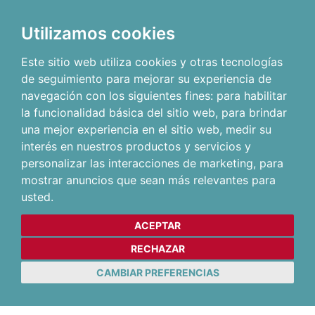
Utilizamos cookies
Este sitio web utiliza cookies y otras tecnologías
de seguimiento para mejorar su experiencia de
navegación con los siguientes fines:
para habilitar
la funcionalidad básica del sitio web
,
para brindar
una mejor experiencia en el sitio web
,
medir su
interés en nuestros productos y servicios y
personalizar las interacciones de marketing
,
para
mostrar anuncios que sean más relevantes para
usted
.
ACEPTAR
RECHAZAR
CAMBIAR PREFERENCIAS